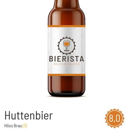
Huttenbier
8,0
Höss Brau
(
3
)