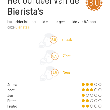
8,0
Bierista's
Huttenbier is beoordeeld met een gemiddelde van 8,0 door
onze
Bierista's
Smaak
8,0
Zicht
8,5
Neus
7,5
Aroma
Zoet
Zuur
Bitter
Fruitig