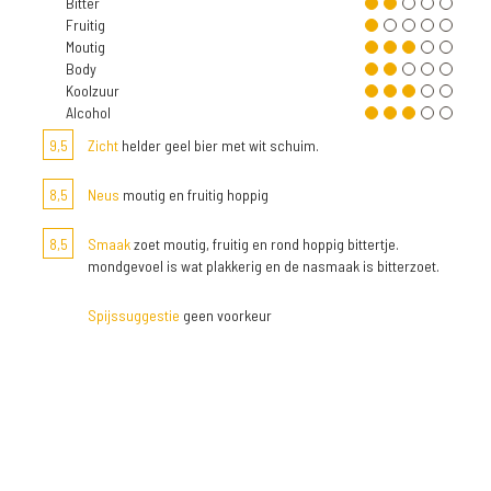
Bitter
Fruitig
Moutig
Body
Koolzuur
Alcohol
9,5
Zicht
helder geel bier met wit schuim.
8,5
Neus
moutig en fruitig hoppig
8,5
Smaak
zoet moutig, fruitig en rond hoppig bittertje.
mondgevoel is wat plakkerig en de nasmaak is bitterzoet.
Spijssuggestie
geen voorkeur