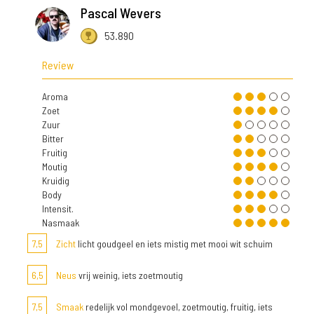
Pascal Wevers
53.890
Review
Aroma
Zoet
Zuur
Bitter
Fruitig
Moutig
Kruidig
Body
Intensit.
Nasmaak
7,5
Zicht
licht goudgeel en iets mistig met mooi wit schuim
6,5
Neus
vrij weinig, iets zoetmoutig
7,5
Smaak
redelijk vol mondgevoel, zoetmoutig, fruitig, iets