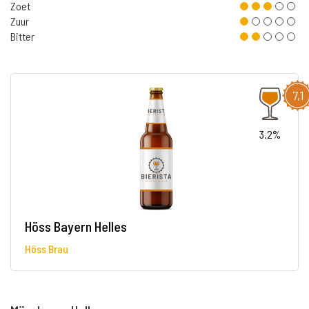
Zoet
Zuur
Bitter
7,1
3.2%
Höss Bayern Helles
Höss Brau