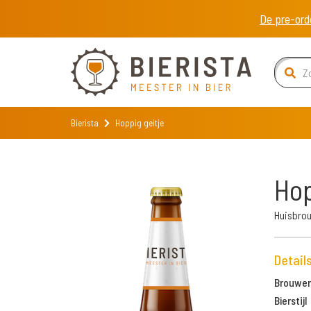
De pre-ord
Bierista
Hoppig geitje
Hop
Huisbrou
Detail
Brouweri
Bierstijl