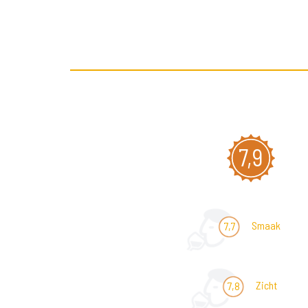
7,9
Smaak
7,7
Zicht
7,8