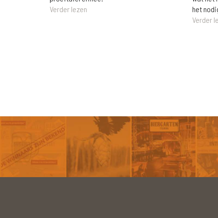
het nodi
Verder lezen
Verder l