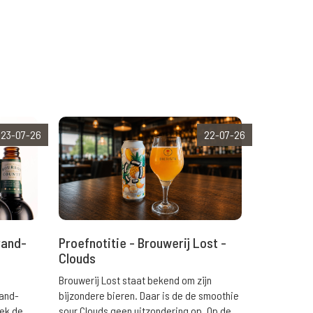
23-07-26
22-07-26
rand-
Proefnotitie - Brouwerij Lost -
Clouds
Brouwerij Lost staat bekend om zijn
rand-
bijzondere bieren. Daar is de de smoothie
eek de
sour Clouds geen uitzondering op. Op de