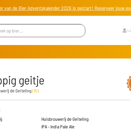
er van de Bier Adventskalender 2026 is gestart! Reserveer jouw 
Lo
pig geitje
werij de Geiteling
(
15
)
s
j
Huisbrouwerij de Geiteling
IPA - India Pale Ale