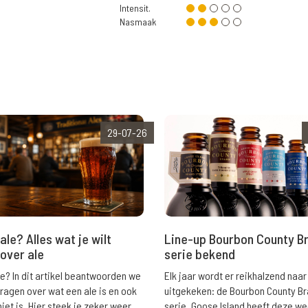
Intensit.
Nasmaak
29-07-26
ale? Alles wat je wilt
Line-up Bourbon County B
over ale
serie bekend
le? In dit artikel beantwoorden we
Elk jaar wordt er reikhalzend naar
vragen over wat een ale is en ook
uitgekeken: de Bourbon County B
niet is. Hier steek je zeker weer
serie. Goose Island heeft deze w