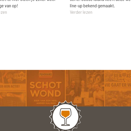
ge van op!
line-up bekend gemaakt.
ezen
Verder lezen