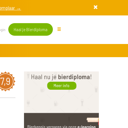
exemplaar →
Haal je Bierdiploma
gin
7,9