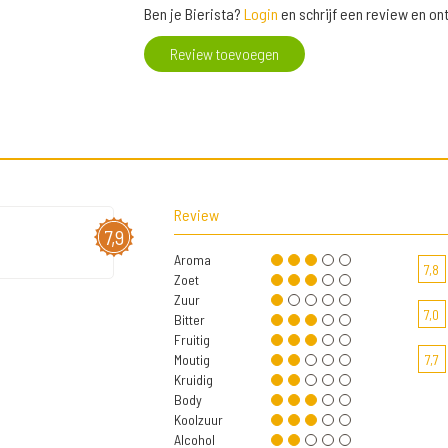
Ben je Bierista?
Login
en schrijf een review en o
Review toevoegen
Review
7,9
Aroma
7,8
Zoet
Zuur
7,0
Bitter
Fruitig
Moutig
7,7
Kruidig
Body
Koolzuur
Alcohol