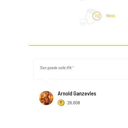
Neus
7,0
"Een goede volle IPA "
Arnold Ganzevles
26.608