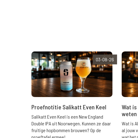
03-08-26
Wat is 
Proefnotitie Salikatt Even Keel
weten 
Salikatt Even Keel is een New England
Wat is A
Double IPA uit Noorwegen. Kunnen ze daar
al jouw 
fruitige hopbommen brouwen? Op de
wat het 
proeftafel ermee!