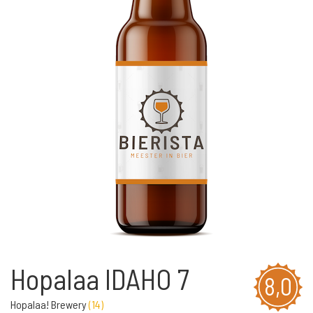
Hopalaa IDAHO 7
8,0
Hopalaa! Brewery
(
14
)