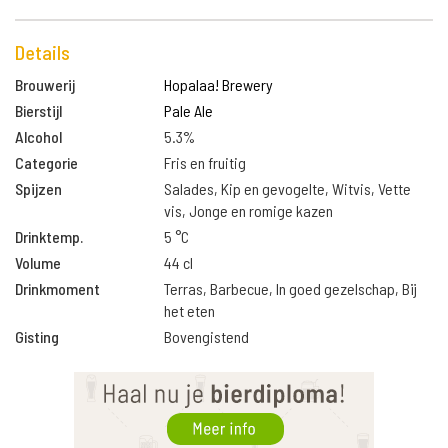
Details
Brouwerij
Hopalaa! Brewery
Bierstijl
Pale Ale
Alcohol
5.3%
Categorie
Fris en fruitig
Spijzen
Salades, Kip en gevogelte, Witvis, Vette
vis, Jonge en romige kazen
Drinktemp.
5 °C
Volume
44 cl
Drinkmoment
Terras, Barbecue, In goed gezelschap, Bij
het eten
Gisting
Bovengistend