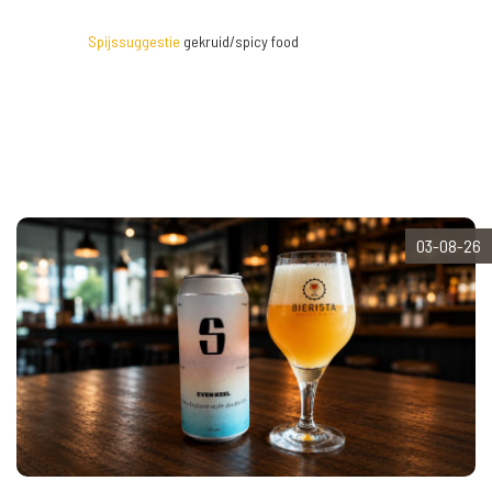
Spijssuggestie
gekruid/spicy food
03-08-26