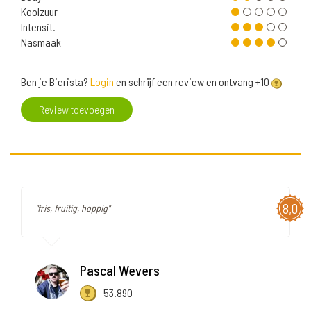
Koolzuur
Intensit.
Nasmaak
Ben je Bierista?
Login
en schrijf een review en ontvang +10
Review toevoegen
8,0
"fris, fruitig, hoppig"
Pascal Wevers
53.890