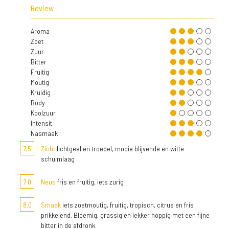
Review
Aroma
Zoet
Zuur
Bitter
Fruitig
Moutig
Kruidig
Body
Koolzuur
Intensit.
Nasmaak
7,5
Zicht
lichtgeel en troebel, mooie blijvende en witte
schuimlaag
7,0
Neus
fris en fruitig, iets zurig
8,0
Smaak
iets zoetmoutig, fruitig, tropisch, citrus en fris
prikkelend. Bloemig, grassig en lekker hoppig met een fijne
bitter in de afdronk.