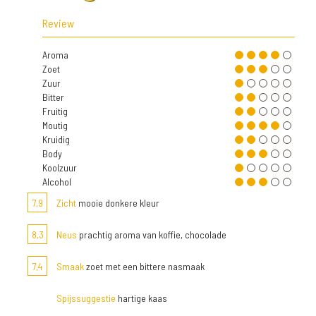
Review
Aroma
Zoet
Zuur
Bitter
Fruitig
Moutig
Kruidig
Body
Koolzuur
Alcohol
7,9
Zicht
mooie donkere kleur
8,3
Neus
prachtig aroma van koffie, chocolade
7,4
Smaak
zoet met een bittere nasmaak
Spijssuggestie
hartige kaas