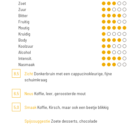
Zoet
Zuur
Bitter
Fruitig
Moutig
Kruidig
Body
Koolzuur
Alcohol
Intensit.
Nasmaak
8,5
Zicht
Donkerbruin met een cappucinokleurige, fijne
schuimkraag
6,5
Neus
Koffie, leer, geroosterde mout
5,0
Smaak
Koffie, Kirsch, maar ook een beetje blikkig
Spijssuggestie
Zoete desserts, chocolade