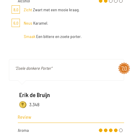
Alcohol
8,0
Zicht
Zwart met een mooie kraag.
6,0
Neus
Karamel.
Smaak
Een bittere en zoete porter.
7,0
"Zoele donkere Porter"
Erik de Bruijn
3.348
Review
Aroma