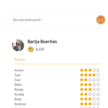
6,0
"Een erg zoete porter."
Bartje Boertien
6.470
Review
Aroma
Zoet
Zuur
Bitter
Moutig
Kruidig
Body
Koolzuur