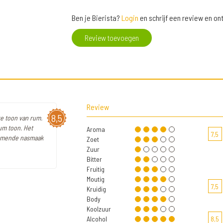
Ben je Bierista?
Login
en schrijf een review en o
Review toevoegen
Review
8,5
jke toon van rum.
um toon. Het
Aroma
7,5
armende nasmaak
Zoet
Zuur
Bitter
Fruitig
Moutig
7,5
Kruidig
Body
Koolzuur
Alcohol
8,5