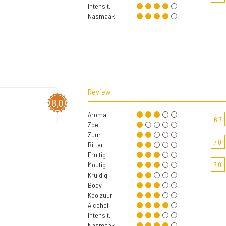
Intensit.
Nasmaak
Review
8,0
Aroma
6,7
Zoet
Zuur
7,0
Bitter
Fruitig
Moutig
7,0
Kruidig
Body
Koolzuur
Alcohol
Intensit.
Nasmaak