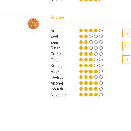
Review
7,5
Aroma
7,2
Zoet
Zuur
7,4
Bitter
Fruitig
Moutig
7,5
Kruidig
Body
Koolzuur
Alcohol
Intensit.
Nasmaak