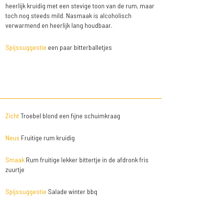
heerlijk kruidig met een stevige toon van de rum, maar
toch nog steeds mild. Nasmaak is alcoholisch
verwarmend en heerlijk lang houdbaar.
Spijssuggestie
een paar bitterballetjes
Zicht
Troebel blond een fijne schuimkraag
Neus
Fruitige rum kruidig
Smaak
Rum fruitige lekker bittertje in de afdronk fris
zuurtje
Spijssuggestie
Salade winter bbq