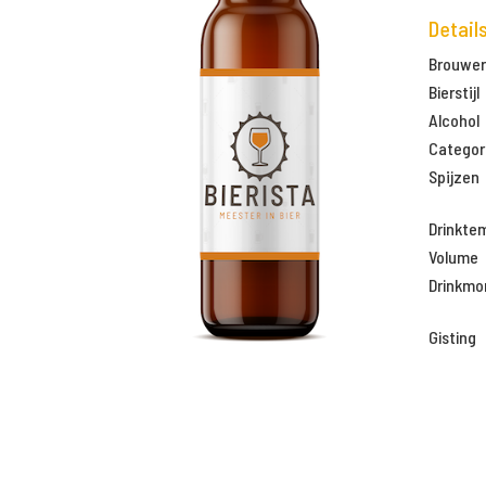
Detail
Brouweri
Bierstijl
Alcohol
Categor
Spijzen
Drinkte
Volume
Drinkm
Gisting