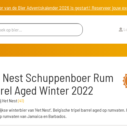
er van de Bier Adventskalender 2026 is gestart! Reserveer jouw 
Lo
2
t Nest Schuppenboer Rum
rel Aged Winter 2022
j Het Nest
(
41
)
lijkse winterbier van ‘Het Nest’. Belgische tripel barrel aged op rumvaten. 
op rumvaten van Jamaica en Barbados.