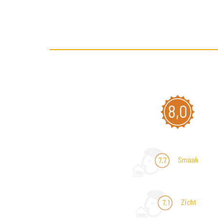
8,0
Smaak
7,7
Zicht
7,1