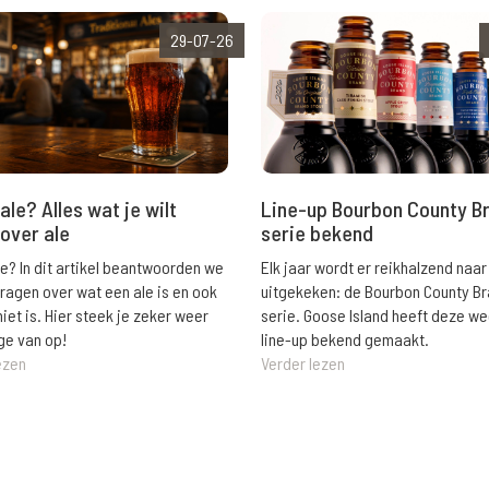
29-07-26
ale? Alles wat je wilt
Line-up Bourbon County B
over ale
serie bekend
le? In dit artikel beantwoorden we
Elk jaar wordt er reikhalzend naar
vragen over wat een ale is en ook
uitgekeken: de Bourbon County B
niet is. Hier steek je zeker weer
serie. Goose Island heeft deze w
ge van op!
line-up bekend gemaakt.
ezen
Verder lezen