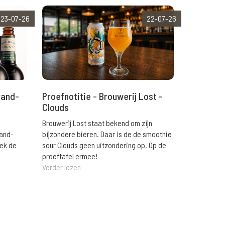
23-07-26
22-07-26
rand-
Proefnotitie - Brouwerij Lost -
Clouds
Brouwerij Lost staat bekend om zijn
rand-
bijzondere bieren. Daar is de de smoothie
eek de
sour Clouds geen uitzondering op. Op de
proeftafel ermee!
Verder lezen