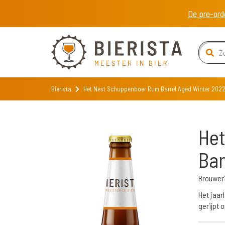
De pre-ord
Bierista
Het Nest Schuppenboer Rum Barrel Aged Winter 202
He
Bar
Brouweri
Het jaar
gerijpt 