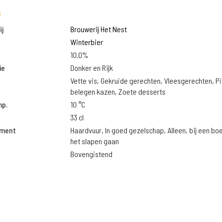
s
j
Brouwerij Het Nest
Winterbier
10.0%
ie
Donker en Rijk
Vette vis, Gekruide gerechten, Vleesgerechten, Pi
belegen kazen, Zoete desserts
mp.
10 °C
33 cl
oment
Haardvuur, In goed gezelschap, Alleen, bij een bo
het slapen gaan
Bovengistend