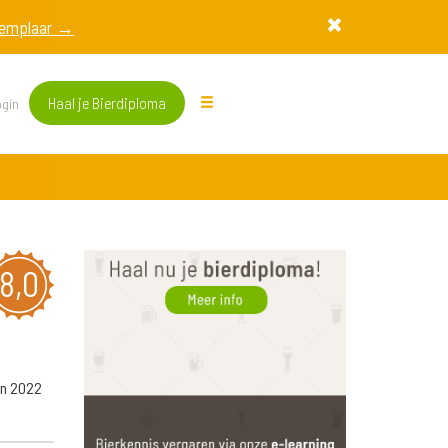
exemplaar →
Haal je Bierdiploma
gin
8,0
In 2022