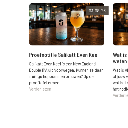
03-08-26
Wat is 
Proefnotitie Salikatt Even Keel
weten 
Salikatt Even Keel is een New England
Wat is A
Double IPA uit Noorwegen. Kunnen ze daar
al jouw 
fruitige hopbommen brouwen? Op de
wat het 
proeftafel ermee!
het nodi
Verder lezen
Verder l