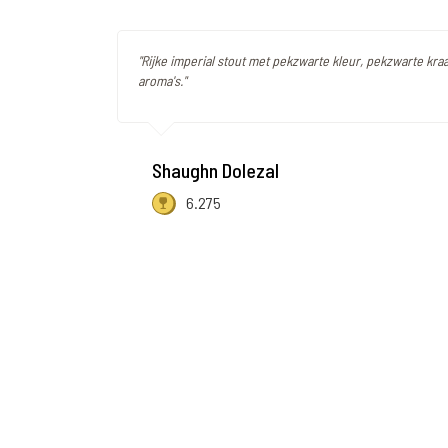
"Rijke imperial stout met pekzwarte kleur, pekzwarte kra
aroma's."
Shaughn Dolezal
6.275