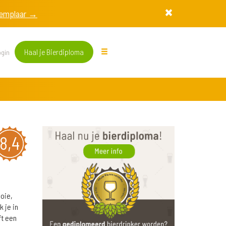
exemplaar →
Haal je Bierdiploma
gin
8,4
oie,
 je in
ft een