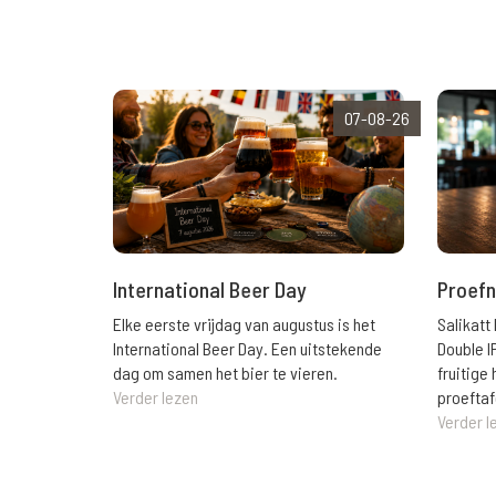
07-08-26
International Beer Day
Proefn
Elke eerste vrijdag van augustus is het
Salikatt
International Beer Day. Een uitstekende
Double I
dag om samen het bier te vieren.
fruitig
Verder lezen
proeftaf
Verder l