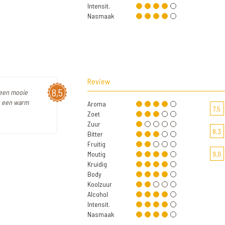
Intensit.
Nasmaak
Review
8,5
 een mooie
en een warm
Aroma
7,5
Zoet
Zuur
8,3
Bitter
Fruitig
Moutig
9,0
Kruidig
Body
Koolzuur
Alcohol
Intensit.
Nasmaak