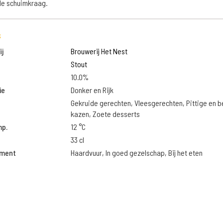
de schuimkraag.
s
j
Brouwerij Het Nest
Stout
10.0%
ie
Donker en Rijk
Gekruide gerechten, Vleesgerechten, Pittige en 
kazen, Zoete desserts
mp.
12 °C
33 cl
oment
Haardvuur, In goed gezelschap, Bij het eten