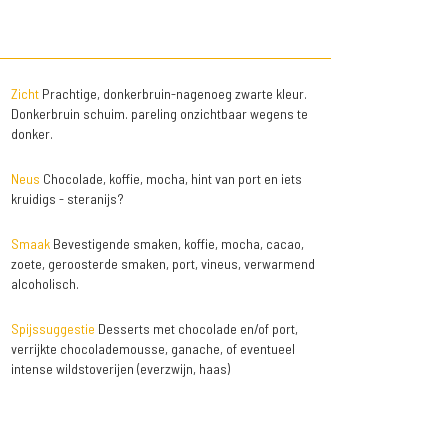
Zicht
Prachtige, donkerbruin-nagenoeg zwarte kleur.
Donkerbruin schuim. pareling onzichtbaar wegens te
donker.
Neus
Chocolade, koffie, mocha, hint van port en iets
kruidigs - steranijs?
Smaak
Bevestigende smaken, koffie, mocha, cacao,
zoete, geroosterde smaken, port, vineus, verwarmend
alcoholisch.
Spijssuggestie
Desserts met chocolade en/of port,
verrijkte chocolademousse, ganache, of eventueel
intense wildstoverijen (everzwijn, haas)