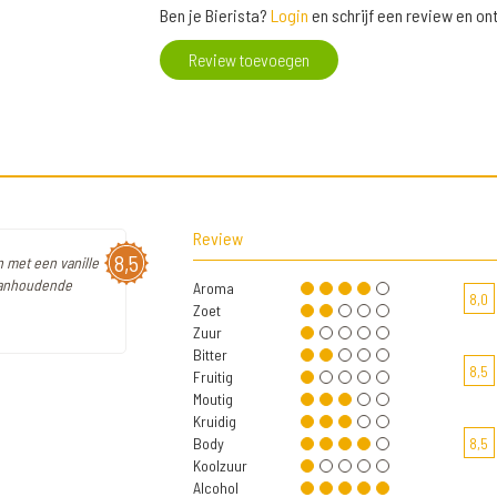
Ben je Bierista?
Login
en schrijf een review en o
Review toevoegen
Review
8,5
n met een vanille
 aanhoudende
Aroma
8,0
Zoet
Zuur
Bitter
8,5
Fruitig
Moutig
Kruidig
Body
8,5
Koolzuur
Alcohol