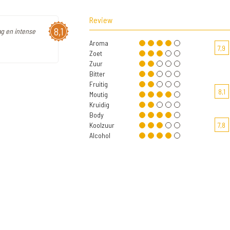
Review
8,1
ag en intense
Aroma
7,9
Zoet
Zuur
Bitter
Fruitig
8,1
Moutig
Kruidig
Body
Koolzuur
7,8
Alcohol