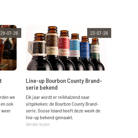
29-07-26
23-07-26
t
Line-up Bourbon County Brand-
serie bekend
orden we
Elk jaar wordt er reikhalzend naar
 en ook
uitgekeken: de Bourbon County Brand-
r weer
serie. Goose Island heeft deze week de
line-up bekend gemaakt.
Verder lezen