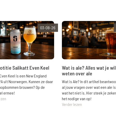
03-08-26
Wat is ale? Alles wat je wil
otitie Salikatt Even Keel
weten over ale
 Even Keel is een New England
Wat is Ale? In dit artikel beantwo
PA uit Noorwegen. Kunnen ze daar
al jouw vragen over wat een ale is
e hopbommen brouwen? Op de
wat het niet is. Hier steek je zeke
el ermee!
het nodige van op!
ezen
Verder lezen