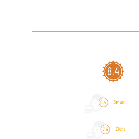
8,4
Smaak
8,4
Zicht
7,8