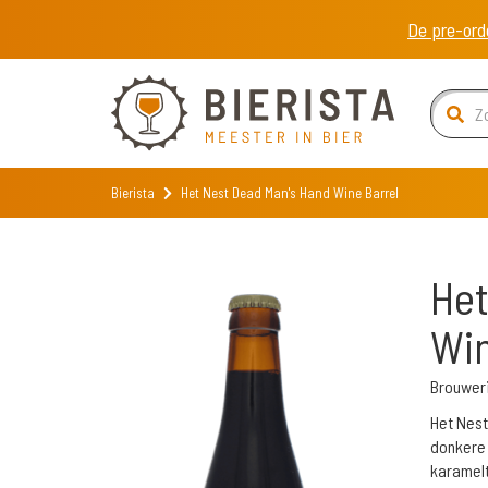
De pre-ord
Bierista
Het Nest Dead Man's Hand Wine Barrel
Het
Win
Brouweri
Het Nest
donkere 
karamelt