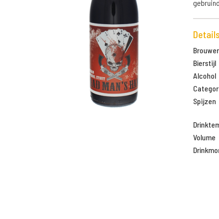
gebruin
Detail
Brouweri
Bierstijl
Alcohol
Categor
Spijzen
Drinkte
Volume
Drinkm