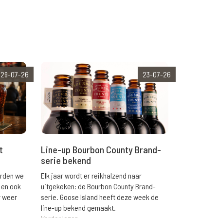
29-07-26
23-07-26
t
Line-up Bourbon County Brand-
serie bekend
orden we
Elk jaar wordt er reikhalzend naar
 en ook
uitgekeken: de Bourbon County Brand-
r weer
serie. Goose Island heeft deze week de
line-up bekend gemaakt.