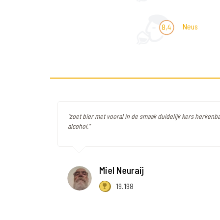
Neus
8,4
"zoet bier met vooral in de smaak duidelijk kers herkenb
alcohol."
Miel Neuraij
19.198