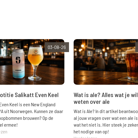
03-08-26
Wat is ale? Alles wat je wil
otitie Salikatt Even Keel
weten over ale
 Even Keel is een New England
Wat is Ale? In dit artikel beantwo
PA uit Noorwegen. Kunnen ze daar
al jouw vragen over wat een ale is
e hopbommen brouwen? Op de
wat het niet is. Hier steek je zeke
el ermee!
het nodige van op!
ezen