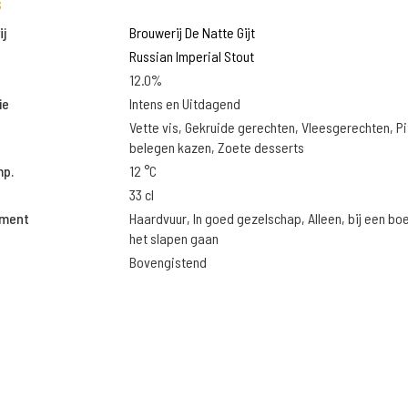
s
j
Brouwerij De Natte Gijt
Russian Imperial Stout
12.0%
ie
Intens en Uitdagend
Vette vis, Gekruide gerechten, Vleesgerechten, Pi
belegen kazen, Zoete desserts
mp.
12 °C
33 cl
oment
Haardvuur, In goed gezelschap, Alleen, bij een bo
het slapen gaan
Bovengistend