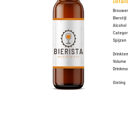
Detail
Brouweri
Bierstijl
Alcohol
Categor
Spijzen
Drinkte
Volume
Drinkm
Gisting