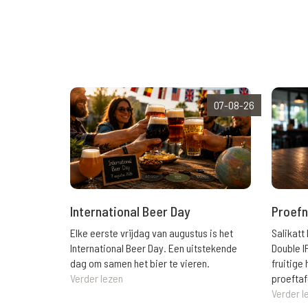
07-08-26
International Beer Day
Proefn
Elke eerste vrijdag van augustus is het
Salikatt
International Beer Day. Een uitstekende
Double I
dag om samen het bier te vieren.
fruitig
Verder lezen
proeftaf
Verder l