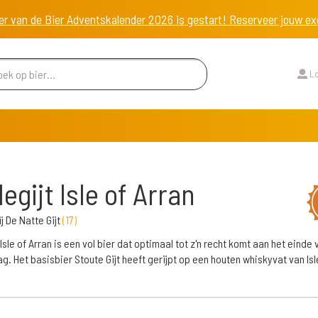
er van de Bier Adventskalender 2026 is gestart! Reserveer jouw 
Lo
legijt Isle of Arran
j De Natte Gijt
(
17
)
 Isle of Arran is een vol bier dat optimaal tot z'n recht komt aan het einde
g. Het basisbier Stoute Gijt heeft gerijpt op een houten whiskyvat van Isl