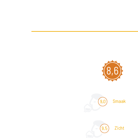
8,6
Smaak
9,0
Zicht
9,5