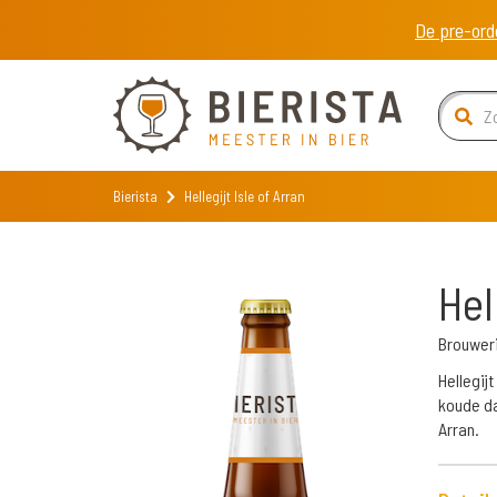
De pre-ord
Bierista
Hellegijt Isle of Arran
Hel
Brouweri
Hellegijt
koude da
Arran.