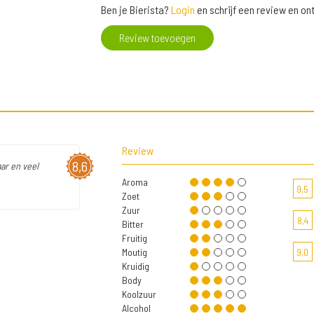
Ben je Bierista?
Login
en schrijf een review en o
Review toevoegen
Review
8,6
aar en veel
Aroma
9,5
Zoet
Zuur
8,4
Bitter
Fruitig
Moutig
9,0
Kruidig
Body
Koolzuur
Alcohol