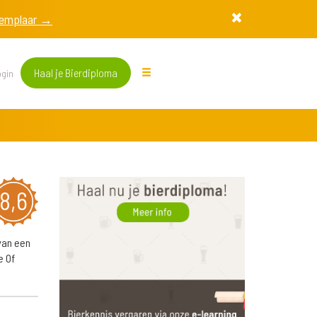
exemplaar →
Haal je Bierdiploma
gin
8,6
 van een
e Of