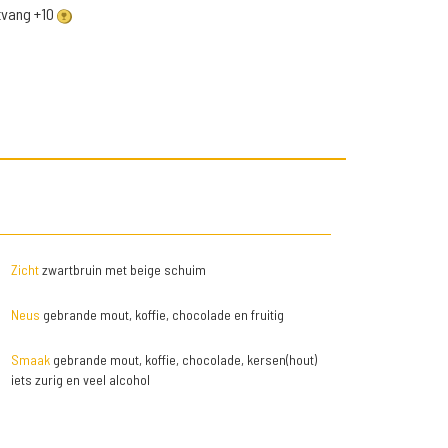
ntvang +10
Zicht
zwartbruin met beige schuim
Neus
gebrande mout, koffie, chocolade en fruitig
Smaak
gebrande mout, koffie, chocolade, kersen(hout)
iets zurig en veel alcohol