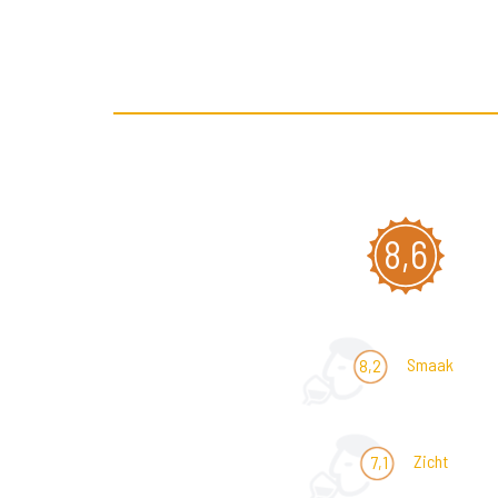
8,6
Smaak
8,2
Zicht
7,1