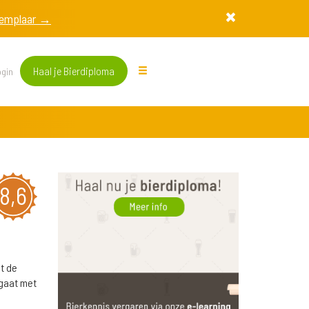
exemplaar →
Haal je Bierdiploma
gin
8,6
t de
 gaat met