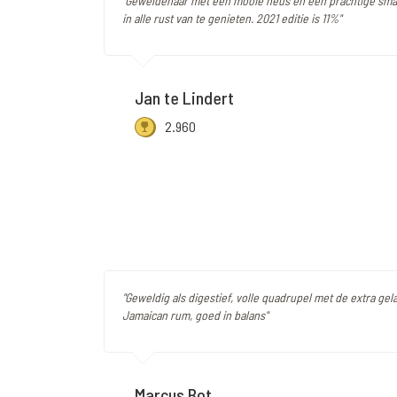
"Geweldenaar met een mooie neus en een prachtige sma
in alle rust van te genieten. 2021 editie is 11%"
Jan te Lindert
2.960
"Geweldig als digestief, volle quadrupel met de extra ge
Jamaican rum, goed in balans"
Marcus Bot