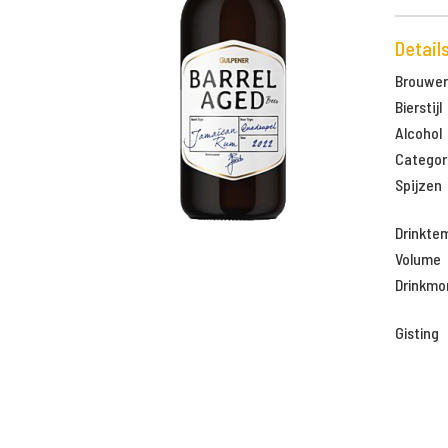
Detail
Brouweri
Bierstijl
Alcohol
Categor
Spijzen
Drinkte
Volume
Drinkm
Gisting