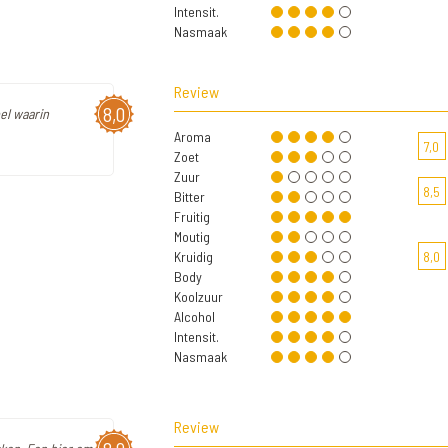
Intensit.
Nasmaak
Review
8,0
el waarin
Aroma
7,0
Zoet
Zuur
8,5
Bitter
Fruitig
Moutig
Kruidig
8,0
Body
Koolzuur
Alcohol
Intensit.
Nasmaak
Review