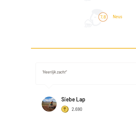
Neus
7,8
"Heerlijk zacht"
Siebe Lap
2.690