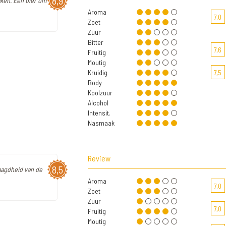
8,9
ken. Een bier om
Aroma
7,0
Zoet
Zuur
Bitter
7,6
Fruitig
Moutig
Kruidig
7,5
Body
Koolzuur
Alcohol
Intensit.
Nasmaak
Review
8,5
laagdheid van de
Aroma
7,0
Zoet
Zuur
7,0
Fruitig
Moutig