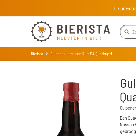
De pre-ord
Bierista
Gulpener Jamaican Rum BA Quadrupel
Gu
Qu
Gulpener
Een Quad
Nassau V
gedroogd