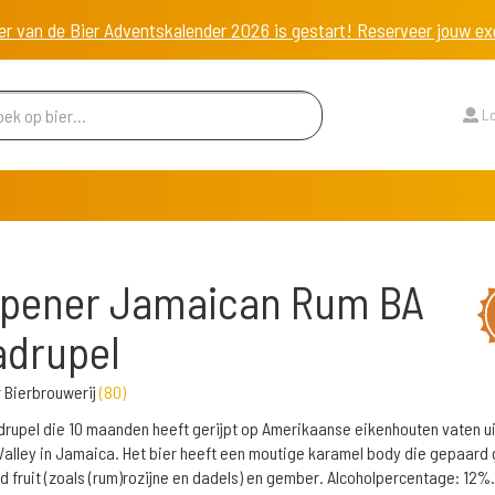
er van de Bier Adventskalender 2026 is gestart! Reserveer jouw 
Lo
lpener Jamaican Rum BA
adrupel
 Bierbrouwerij
(
80
)
rupel die 10 maanden heeft gerijpt op Amerikaanse eikenhouten vaten ui
alley in Jamaica. Het bier heeft een moutige karamel body die gepaard
 fruit (zoals (rum)rozijne en dadels) en gember. Alcoholpercentage: 12%.