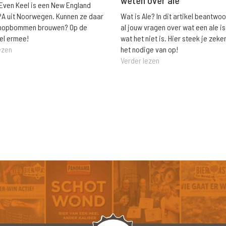
 Even Keel is een New England
Wat is Ale? In dit artikel beantwo
PA uit Noorwegen. Kunnen ze daar
al jouw vragen over wat een ale is
e hopbommen brouwen? Op de
wat het niet is. Hier steek je zeke
el ermee!
het nodige van op!
ezen
Verder lezen