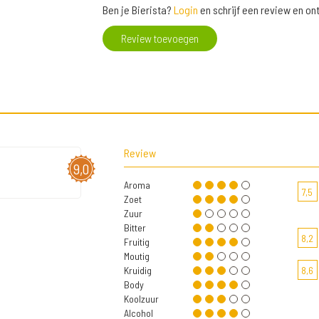
Ben je Bierista?
Login
en schrijf een review en o
Review toevoegen
Review
9,0
Aroma
7,5
Zoet
Zuur
Bitter
8,2
Fruitig
Moutig
Kruidig
8,6
Body
Koolzuur
Alcohol