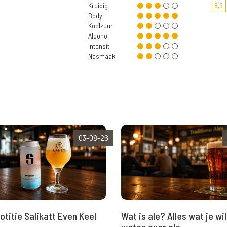
Kruidig
8,5
Body
Koolzuur
Alcohol
Intensit.
Nasmaak
03-08-26
Wat is ale? Alles wat je wil
otitie Salikatt Even Keel
weten over ale