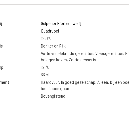
s
j
Gulpener Bierbrouwerij
Quadrupel
12.0%
ie
Donker en Rijk
Vette vis, Gekruide gerechten, Vleesgerechten, Pi
belegen kazen, Zoete desserts
mp.
12 °C
33 cl
oment
Haardvuur, In goed gezelschap, Alleen, bij een bo
het slapen gaan
Bovengistend