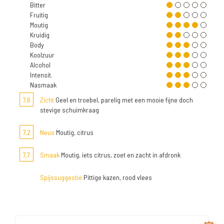
Bitter
Fruitig
Moutig
Kruidig
Body
Koolzuur
Alcohol
Intensit.
Nasmaak
7,6
Zicht
Geel en troebel, parelig met een mooie fijne doch
stevige schuimkraag
7,2
Neus
Moutig, citrus
7,7
Smaak
Moutig, iets citrus, zoet en zacht in afdronk
Spijssuggestie
Pittige kazen, rood vlees