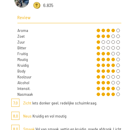
6.835
Review
Aroma
Zoet
Zuur
Bitter
Fruitig
Moutig
Kruidig
Body
Koolzuur
Alcohol
Intensit.
Nasmaak
7,0
Zicht
Iets donker geel, redelijke schuimkraag.
8,0
Neus
Kruidig en vol moutig
8,0
Smaak
Vol van smaak, vettig en kruidig, goede afdronk. Licht