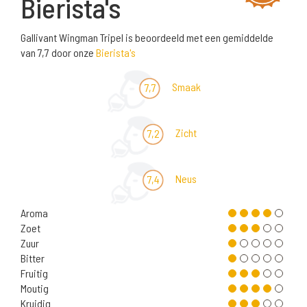
Bierista's
Gallivant Wingman Tripel is beoordeeld met een gemiddelde
van 7,7 door onze
Bierista's
Smaak
7,7
Zicht
7,2
Neus
7,4
Aroma
Zoet
Zuur
Bitter
Fruitig
Moutig
Kruidig