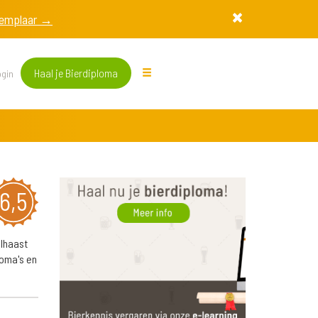
exemplaar →
Haal je Bierdiploma
gin
6,5
elhaast
roma's en