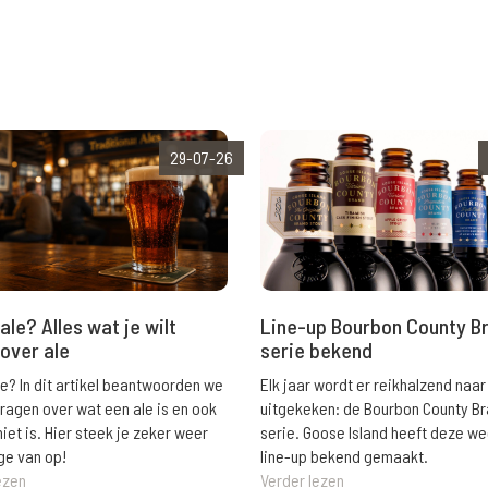
29-07-26
ale? Alles wat je wilt
Line-up Bourbon County B
over ale
serie bekend
le? In dit artikel beantwoorden we
Elk jaar wordt er reikhalzend naar
vragen over wat een ale is en ook
uitgekeken: de Bourbon County B
niet is. Hier steek je zeker weer
serie. Goose Island heeft deze w
ge van op!
line-up bekend gemaakt.
ezen
Verder lezen