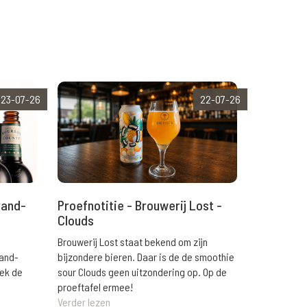
23-07-26
22-07-26
rand-
Proefnotitie - Brouwerij Lost -
Clouds
Brouwerij Lost staat bekend om zijn
rand-
bijzondere bieren. Daar is de de smoothie
eek de
sour Clouds geen uitzondering op. Op de
proeftafel ermee!
Verder lezen