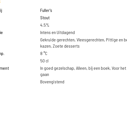
s
j
Fuller's
Stout
4.5%
ie
Intens en Uitdagend
Gekruide gerechten, Vleesgerechten, Pittige en 
kazen, Zoete desserts
mp.
8 °C
50 cl
oment
In goed gezelschap, Alleen, bij een boek, Voor het
gaan
Bovengistend