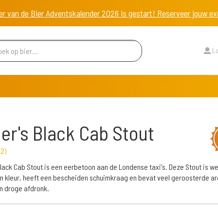
er van de Bier Adventskalender 2026 is gestart! Reserveer jouw 
Lo
ler's Black Cab Stout
12
)
 Black Cab Stout is een eerbetoon aan de Londense taxi's. Deze Stout is w
n kleur, heeft een bescheiden schuimkraag en bevat veel geroosterde a
n droge afdronk.