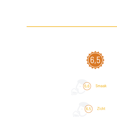
6,5
Smaak
6,6
Zicht
6,5