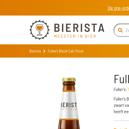
De pre-ord
Bierista
Fuller's Black Cab Stout
Ful
Fuller's
(
Fuller's
zwart va
heeft ee