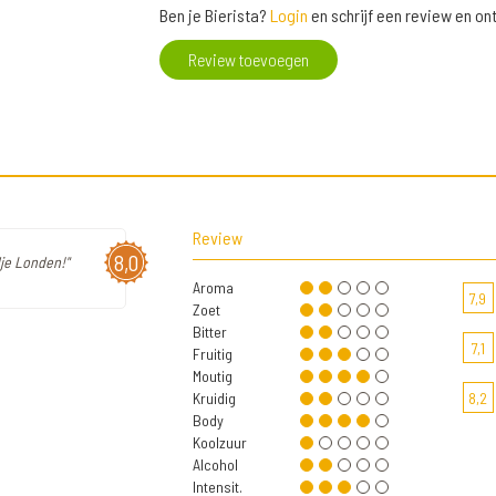
Ben je Bierista?
Login
en schrijf een review en o
Review toevoegen
Review
8,0
dje Londen!"
Aroma
7,9
Zoet
Bitter
7,1
Fruitig
Moutig
Kruidig
8,2
Body
Koolzuur
Alcohol
Intensit.