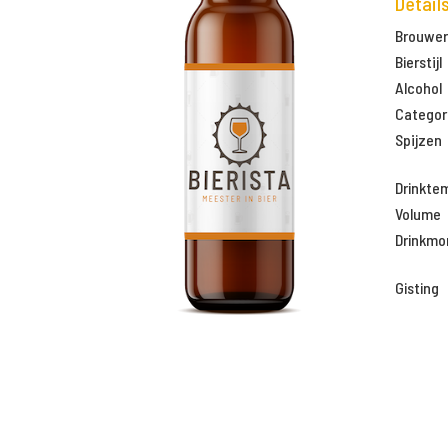
Detail
Brouweri
Bierstijl
Alcohol
Categor
Spijzen
Drinkte
Volume
Drinkm
Gisting