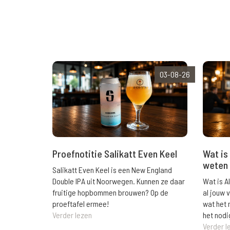
03-08-26
Wat is 
Proefnotitie Salikatt Even Keel
weten 
Salikatt Even Keel is een New England
Wat is A
Double IPA uit Noorwegen. Kunnen ze daar
al jouw 
fruitige hopbommen brouwen? Op de
wat het 
proeftafel ermee!
het nodi
Verder lezen
Verder l