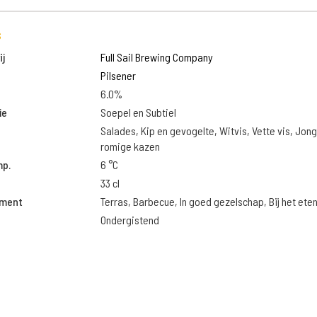
s
j
Full Sail Brewing Company
Pilsener
6.0%
ie
Soepel en Subtiel
Salades, Kip en gevogelte, Witvis, Vette vis, Jon
romige kazen
mp.
6 °C
33 cl
oment
Terras, Barbecue, In goed gezelschap, Bij het ete
Ondergistend