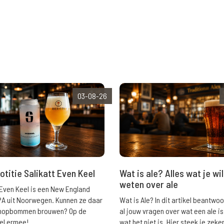
03-08-26
Wat is ale? Alles wat je wil
otitie Salikatt Even Keel
weten over ale
 Even Keel is een New England
Wat is Ale? In dit artikel beantwo
PA uit Noorwegen. Kunnen ze daar
al jouw vragen over wat een ale is
e hopbommen brouwen? Op de
wat het niet is. Hier steek je zeke
el ermee!