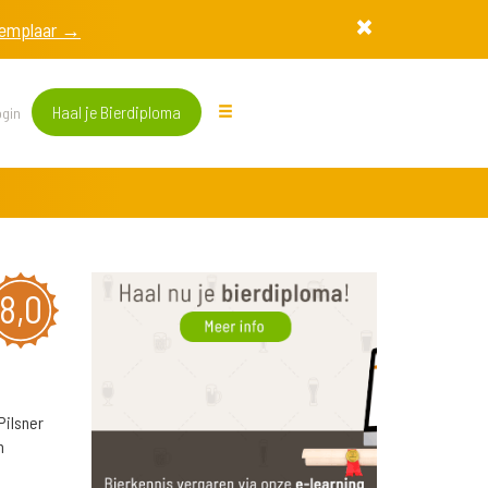
exemplaar →
Haal je Bierdiploma
gin
8,0
Pilsner
n