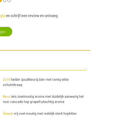
gin
en schrijf een review en ontvang
egen
Zicht
helder goudkleurig bier met romig witte
schuimkraag
Neus
iets zoetmoutig aroma met duidelijk aanwezig het
voor cascade hop grapefruitachtig aroma
Smaak
vrij zoet moutig met redelijk sterk hopbitter.