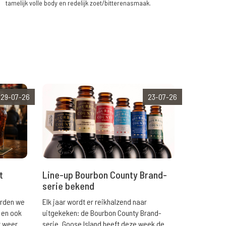
tamelijk volle body en redelijk zoet/bitterenasmaak.
29-07-26
23-07-26
t
Line-up Bourbon County Brand-
serie bekend
orden we
Elk jaar wordt er reikhalzend naar
 en ook
uitgekeken: de Bourbon County Brand-
r weer
serie. Goose Island heeft deze week de