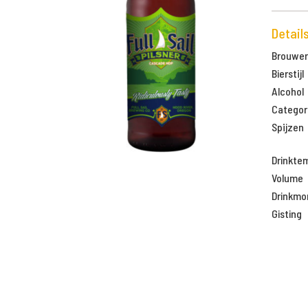
Detail
Brouweri
Bierstijl
Alcohol
Categor
Spijzen
Drinkte
Volume
Drinkm
Gisting