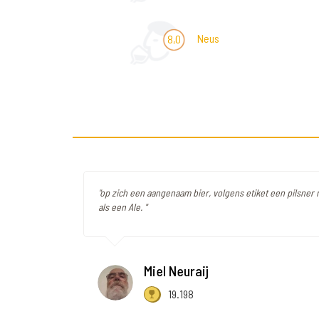
Neus
8,0
"op zich een aangenaam bier, volgens etiket een pilsner
als een Ale. "
Miel Neuraij
19.198