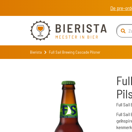
De pre-ord
Bierista
Full Sail Brewing Cascade Pilsner
Ful
Pil
Full Sai
Full Sai
geïnspir
kenmerk