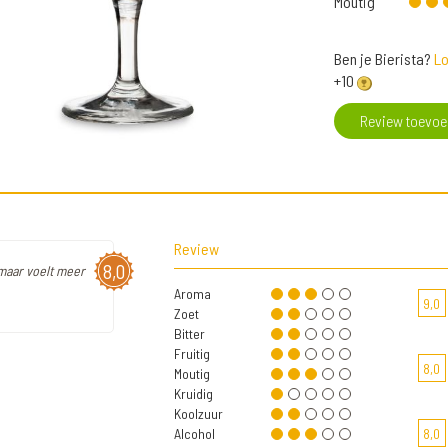
Moutig
Ben je Bierista?
Lo
+10
Review toevo
Review
8,0
 maar voelt meer
Aroma
9,0
Zoet
Bitter
Fruitig
8,0
Moutig
Kruidig
Koolzuur
Alcohol
8,0