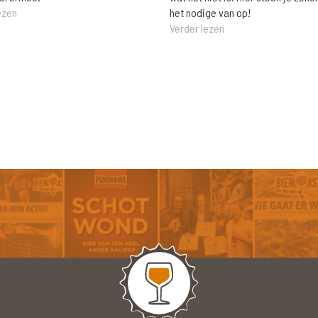
het nodige van op!
ezen
Verder lezen