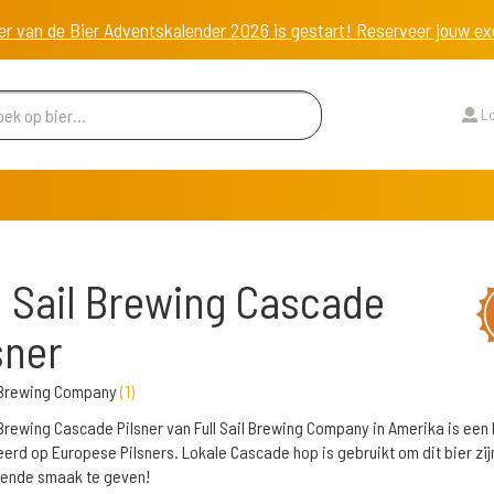
er van de Bier Adventskalender 2026 is gestart! Reserveer jouw 
Lo
l Sail Brewing Cascade
sner
l Brewing Company
(
1
)
l Brewing Cascade Pilsner van Full Sail Brewing Company in Amerika is een 
eerd op Europese Pilsners. Lokale Cascade hop is gebruikt om dit bier zij
ende smaak te geven!