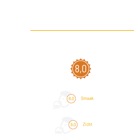
8,0
Smaak
8,0
Zicht
9,0