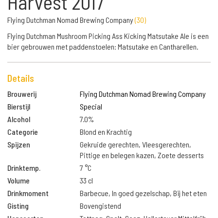
Harvest 2017
Flying Dutchman Nomad Brewing Company
(
30
)
Flying Dutchman Mushroom Picking Ass Kicking Matsutake Ale is een
bier gebrouwen met paddenstoelen: Matsutake en Cantharellen.
Details
Brouwerij
Flying Dutchman Nomad Brewing Company
Bierstijl
Special
Alcohol
7.0%
Categorie
Blond en Krachtig
Spijzen
Gekruide gerechten, Vleesgerechten,
Pittige en belegen kazen, Zoete desserts
Drinktemp.
7 °C
Volume
33 cl
Drinkmoment
Barbecue, In goed gezelschap, Bij het eten
Gisting
Bovengistend