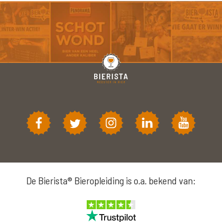
De Bierista® Bieropleiding is o.a. bekend van: