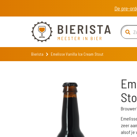
De pre-ord
Bierista
Emelisse Vanilla Ice Cream Stout
Eme
Sto
Brouweri
Emelisse
zeer aan
alsof je