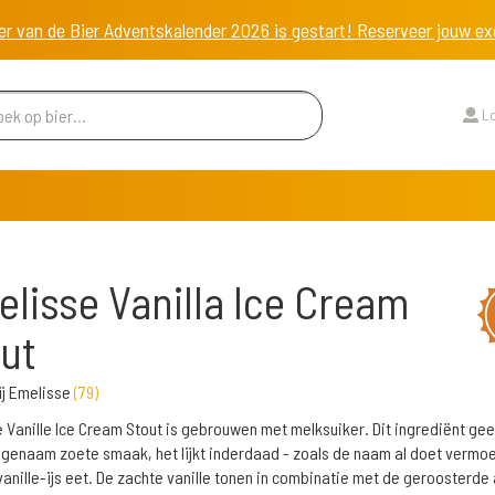
er van de Bier Adventskalender 2026 is gestart! Reserveer jouw 
Lo
lisse Vanilla Ice Cream
ut
j Emelisse
(
79
)
 Vanille Ice Cream Stout is gebrouwen met melksuiker. Dit ingrediënt gee
genaam zoete smaak, het lijkt inderdaad - zoals de naam al doet vermo
 vanille-ijs eet. De zachte vanille tonen in combinatie met de geroosterde