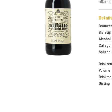
afkomsti
Detail
Brouweri
Bierstijl
Alcohol
Categor
Spijzen
Drinkte
Volume
Drinkm
Gisting