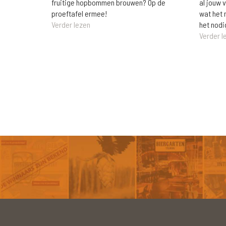
al jouw 
fruitige hopbommen brouwen? Op de
wat het 
proeftafel ermee!
het nodi
Verder lezen
Verder l