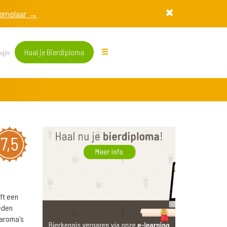
exemplaar →
Haal je Bierdiploma
gin
7,5
ft een
eden
 aroma's