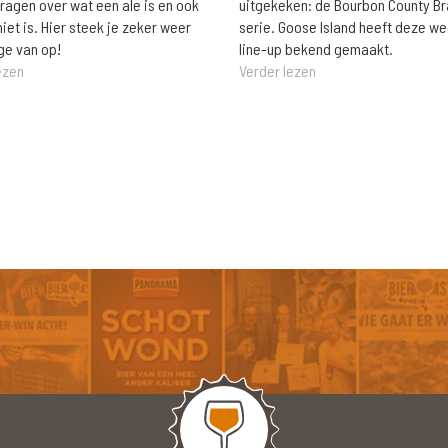
vragen over wat een ale is en ook
uitgekeken: de Bourbon County B
niet is. Hier steek je zeker weer
serie. Goose Island heeft deze w
ge van op!
line-up bekend gemaakt.
ezen
Verder lezen