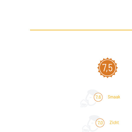
7,5
Smaak
7,6
Zicht
7,0