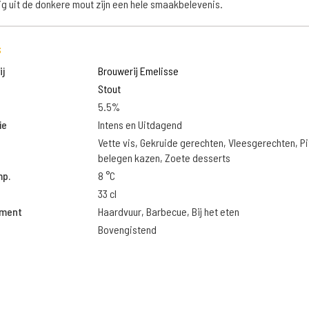
g uit de donkere mout zijn een hele smaakbelevenis.
s
j
Brouwerij Emelisse
Stout
5.5%
ie
Intens en Uitdagend
Vette vis, Gekruide gerechten, Vleesgerechten, Pi
belegen kazen, Zoete desserts
mp.
8 °C
33 cl
oment
Haardvuur, Barbecue, Bij het eten
Bovengistend