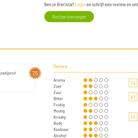
Ben je Bierista?
Login
en schrijf een review en o
Review toevoegen
Review
7,5
rzadigend
Aroma
7,0
Zoet
Zuur
6,7
Bitter
Fruitig
Moutig
Kruidig
7,6
Body
Koolzuur
Alcohol