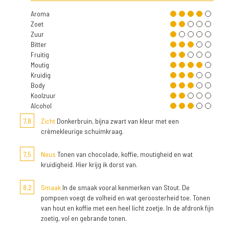
Aroma
Zoet
Zuur
Bitter
Fruitig
Moutig
Kruidig
Body
Koolzuur
Alcohol
7,8
Zicht
Donkerbruin, bijna zwart van kleur met een
crèmekleurige schuimkraag.
7,5
Neus
Tonen van chocolade, koffie, moutigheid en wat
kruidigheid. Hier krijg ik dorst van.
8,2
Smaak
In de smaak vooral kenmerken van Stout. De
pompoen voegt de volheid en wat geroosterheid toe. Tonen
van hout en koffie met een heel licht zoetje. In de afdronk fijn
zoetig, vol en gebrande tonen.