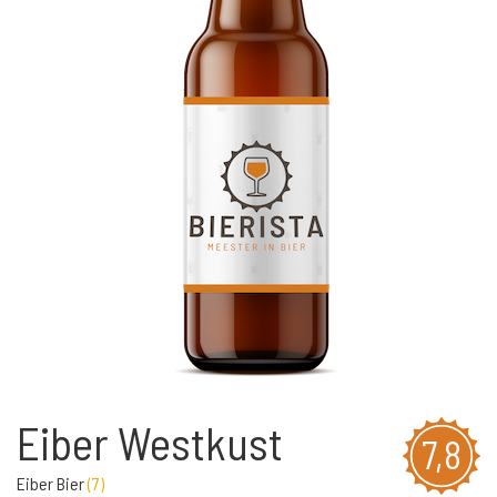
Eiber Westkust
7,8
Eiber Bier
(
7
)