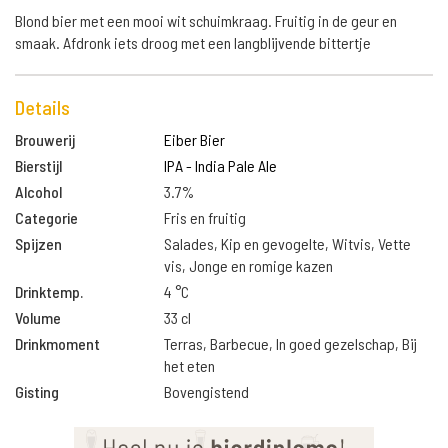
Blond bier met een mooi wit schuimkraag. Fruitig in de geur en
smaak. Afdronk iets droog met een langblijvende bittertje
Details
Brouwerij
Eiber Bier
Bierstijl
IPA - India Pale Ale
Alcohol
3.7%
Categorie
Fris en fruitig
Spijzen
Salades, Kip en gevogelte, Witvis, Vette
vis, Jonge en romige kazen
Drinktemp.
4 °C
Volume
33 cl
Drinkmoment
Terras, Barbecue, In goed gezelschap, Bij
het eten
Gisting
Bovengistend