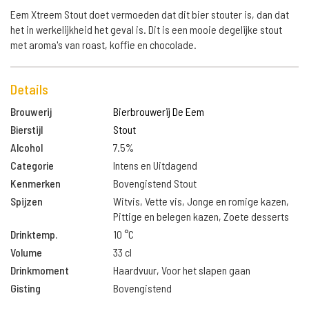
Eem Xtreem Stout doet vermoeden dat dit bier stouter is, dan dat
het in werkelijkheid het geval is. Dit is een mooie degelijke stout
met aroma's van roast, koffie en chocolade.
Details
Brouwerij
Bierbrouwerij De Eem
Bierstijl
Stout
Alcohol
7.5%
Categorie
Intens en Uitdagend
Kenmerken
Bovengistend Stout
Spijzen
Witvis, Vette vis, Jonge en romige kazen,
Pittige en belegen kazen, Zoete desserts
Drinktemp.
10 °C
Volume
33 cl
Drinkmoment
Haardvuur, Voor het slapen gaan
Gisting
Bovengistend