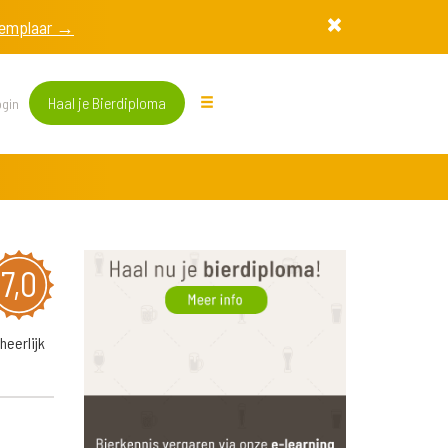
exemplaar →
Haal je Bierdiploma
gin
7,0
heerlijk