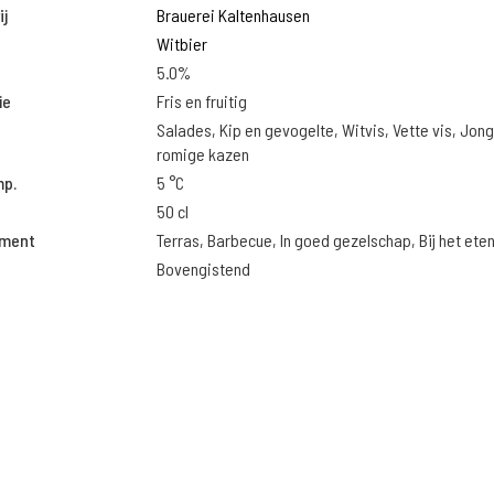
j
Brauerei Kaltenhausen
Witbier
5.0%
ie
Fris en fruitig
Salades, Kip en gevogelte, Witvis, Vette vis, Jon
romige kazen
mp.
5 °C
50 cl
oment
Terras, Barbecue, In goed gezelschap, Bij het ete
Bovengistend