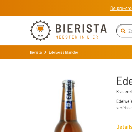
De pre-ord
Bierista
Edelweiss Blanche
Ede
Brauere
Edelweis
verfriss
Detail