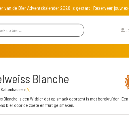
er van de Bier Adventskalender 2026 is gestart! Reserveer jouw 
Lo
lweiss Blanche
i Kaltenhausen
(
4
)
s Blanche is een Witbier dat op smaak gebracht is met bergkruiden. Een 
end bier door de zoete en fruitige smaken.
s