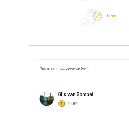
Neus
6,5
"Het is een mooi zomerse bier"
Gijs van Gompel
15.815