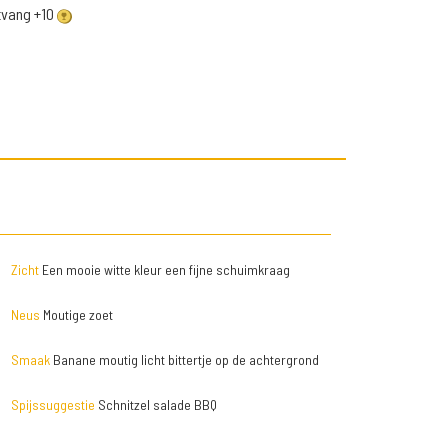
ntvang +10
Zicht
Een mooie witte kleur een fijne schuimkraag
Neus
Moutige zoet
Smaak
Banane moutig licht bittertje op de achtergrond
Spijssuggestie
Schnitzel salade BBQ