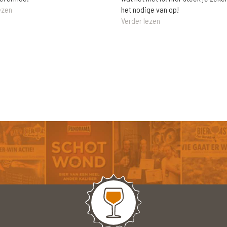
het nodige van op!
ezen
Verder lezen