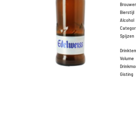
Brouweri
Bierstijl
Alcohol
Categor
Spijzen
Drinkte
Volume
Drinkm
Gisting