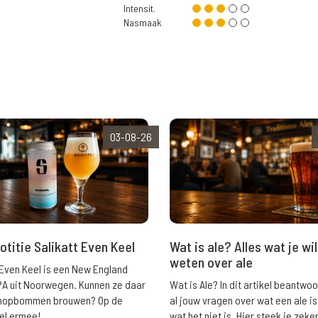
Intensit.
Nasmaak
03-08-26
Wat is ale? Alles wat je wil
otitie Salikatt Even Keel
weten over ale
 Even Keel is een New England
Wat is Ale? In dit artikel beantwo
PA uit Noorwegen. Kunnen ze daar
al jouw vragen over wat een ale is
e hopbommen brouwen? Op de
wat het niet is. Hier steek je zeke
el ermee!