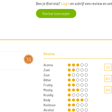
Ben je Bierista?
Login
en schrijf een review en o
Review toevoegen
Review
7,0
Aroma
7,3
Zoet
Zuur
6,5
Bitter
Fruitig
Moutig
6,6
Kruidig
Body
Koolzuur
Alcohol