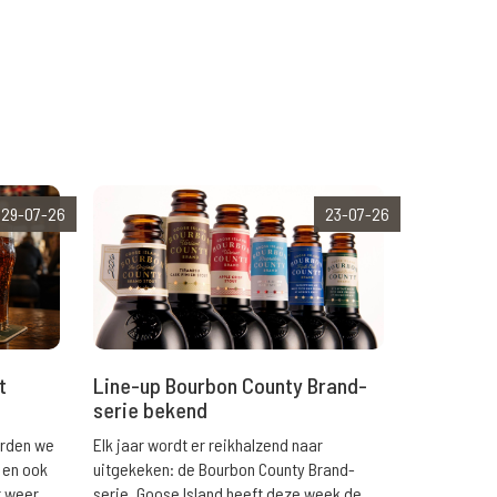
29-07-26
23-07-26
t
Line-up Bourbon County Brand-
serie bekend
orden we
Elk jaar wordt er reikhalzend naar
 en ook
uitgekeken: de Bourbon County Brand-
r weer
serie. Goose Island heeft deze week de