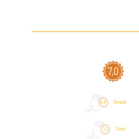
7,0
Smaak
6,6
Zicht
7,3