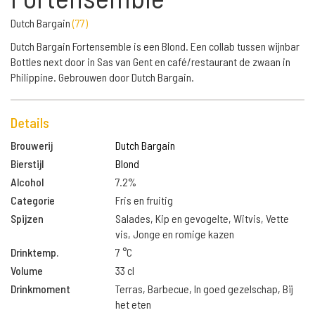
Dutch Bargain
(
77
)
Dutch Bargain Fortensemble is een Blond. Een collab tussen wijnbar
Bottles next door in Sas van Gent en café/restaurant de zwaan in
Philippine. Gebrouwen door Dutch Bargain.
Details
Brouwerij
Dutch Bargain
Bierstijl
Blond
Alcohol
7.2%
Categorie
Fris en fruitig
Spijzen
Salades, Kip en gevogelte, Witvis, Vette
vis, Jonge en romige kazen
Drinktemp.
7 °C
Volume
33 cl
Drinkmoment
Terras, Barbecue, In goed gezelschap, Bij
het eten