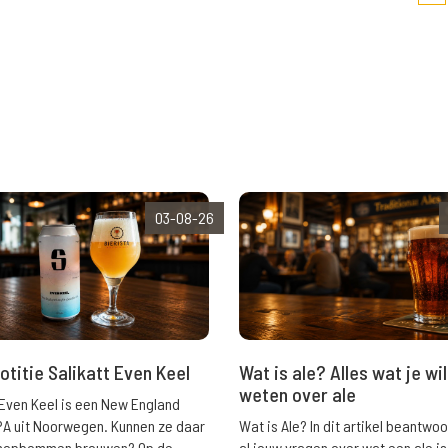
03-08-26
Wat is ale? Alles wat je wil
otitie Salikatt Even Keel
weten over ale
 Even Keel is een New England
Wat is Ale? In dit artikel beantwo
PA uit Noorwegen. Kunnen ze daar
al jouw vragen over wat een ale is
e hopbommen brouwen? Op de