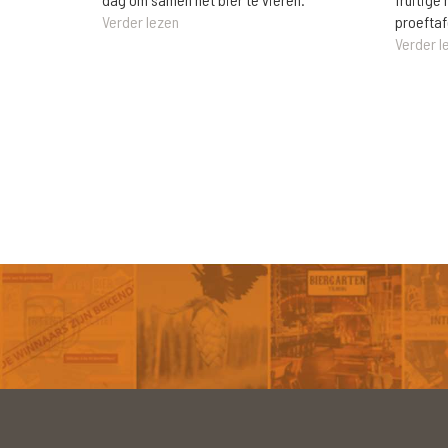
Verder lezen
proeftaf
Verder l