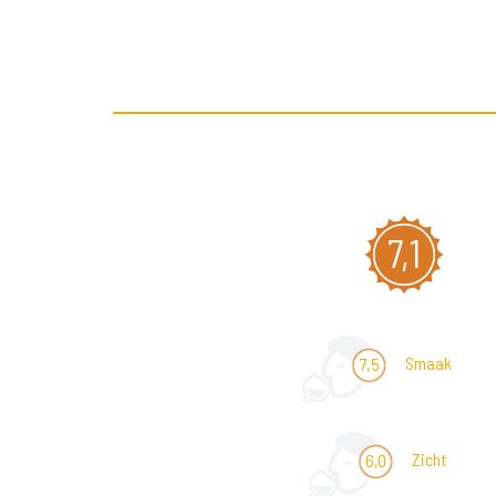
7,1
Smaak
7,5
Zicht
6,0