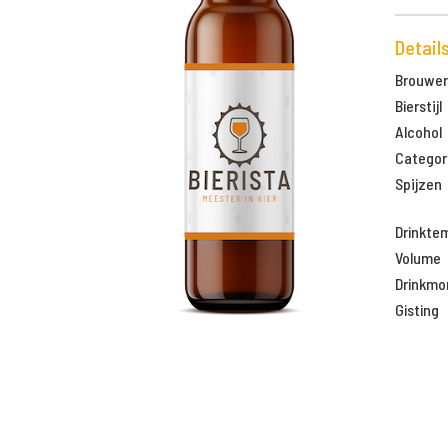
Detail
Brouweri
Bierstijl
Alcohol
Categor
Spijzen
Drinkte
Volume
Drinkm
Gisting