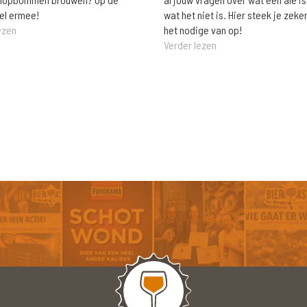
wat het niet is. Hier steek je zeke
el ermee!
het nodige van op!
ezen
Verder lezen