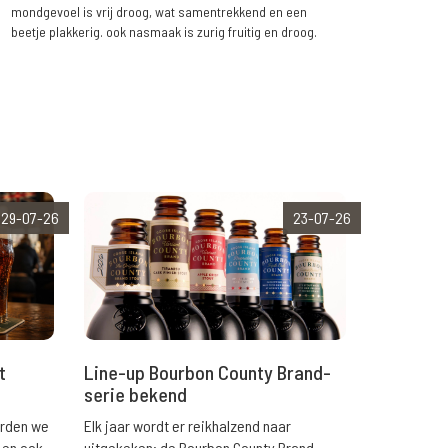
mondgevoel is vrij droog, wat samentrekkend en een
beetje plakkerig. ook nasmaak is zurig fruitig en droog.
29-07-26
23-07-26
t
Line-up Bourbon County Brand-
serie bekend
orden we
Elk jaar wordt er reikhalzend naar
 en ook
uitgekeken: de Bourbon County Brand-