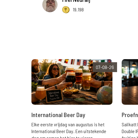
19.198
07-08-26
International Beer Day
Proefn
Elke eerste vrijdag van augustus is het
Salikatt
International Beer Day. Een uitstekende
Double I
dag om samen het bier te vieren.
fruitig