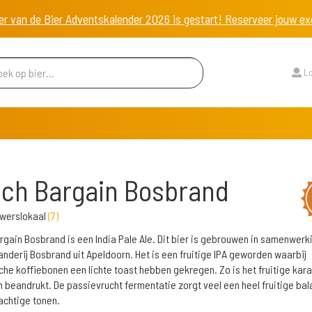
er van de Bier Adventskalender 2026 is gestart! Reserveer jouw 
Lo
ch Bargain Bosbrand
uwerslokaal
(
7
)
rgain Bosbrand is een India Pale Ale. Dit bier is gebrouwen in samenwerk
anderij Bosbrand uit Apeldoorn. Het is een fruitige IPA geworden waarbij
che koffiebonen een lichte toast hebben gekregen. Zo is het fruitige kara
 beandrukt. De passievrucht fermentatie zorgt veel een heel fruitige ba
chtige tonen.