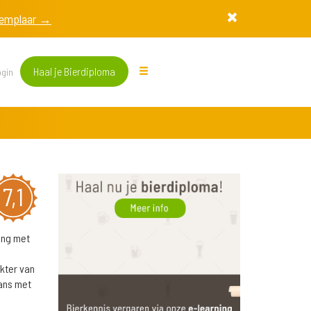
exemplaar →
Haal je Bierdiploma
gin
7,1
ing met
kter van
lans met