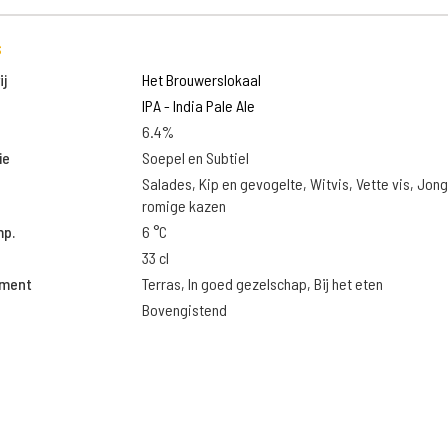
s
j
Het Brouwerslokaal
IPA - India Pale Ale
6.4%
ie
Soepel en Subtiel
Salades, Kip en gevogelte, Witvis, Vette vis, Jon
romige kazen
mp.
6 °C
33 cl
oment
Terras, In goed gezelschap, Bij het eten
Bovengistend