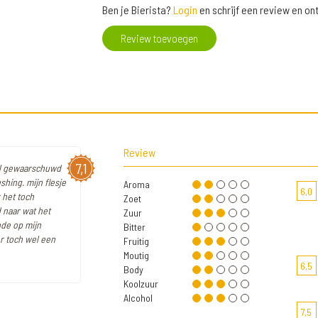
Ben je Bierista?
Login
en schrijf een review en o
Review toevoegen
Review
7,1
 al gewaarschuwd
hing. mijn flesje
Aroma
6,0
 het toch
Zoet
 naar wat het
Zuur
nde op mijn
Bitter
er toch wel een
Fruitig
Moutig
6,5
Body
Koolzuur
Alcohol
7,5