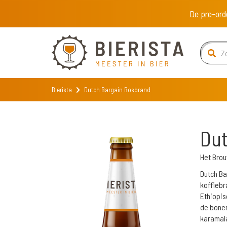
De pre-ord
Bierista
Dutch Bargain Bosbrand
Dut
Het Bro
Dutch Ba
koffiebr
Ethiopis
de bonen
karamala