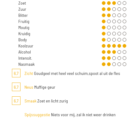
Zoet
Zuur
Bitter
Fruitig
Moutig
Kruidig
Body
Koolzuur
Alcohol
Intensit.
Nasmaak
6,7
Zicht
Goudgeel met heel veel schuim,spoot al uit de fles
6,7
Neus
Muffige geur
6,7
Smaak
Zoet en licht zurig
Spijssuggestie
Niets voor mij, zal ik niet weer drinken