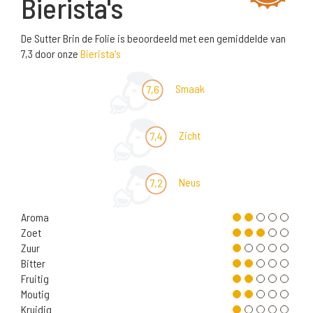
Bierista's
De Sutter Brin de Folie is beoordeeld met een gemiddelde van
7,3 door onze
Bierista's
Smaak
7,6
Zicht
7,4
Neus
7,2
Aroma
Zoet
Zuur
Bitter
Fruitig
Moutig
Kruidig