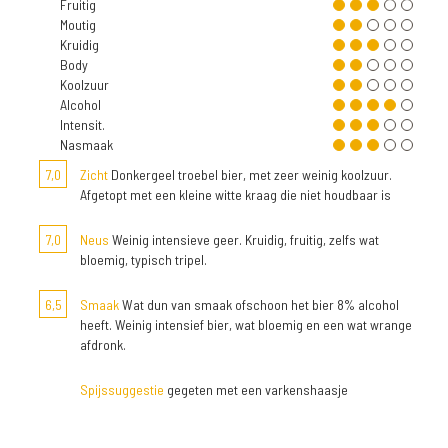
Fruitig
Moutig
Kruidig
Body
Koolzuur
Alcohol
Intensit.
Nasmaak
7,0
Zicht
Donkergeel troebel bier, met zeer weinig koolzuur.
Afgetopt met een kleine witte kraag die niet houdbaar is
7,0
Neus
Weinig intensieve geer. Kruidig, fruitig, zelfs wat
bloemig, typisch tripel.
6,5
Smaak
Wat dun van smaak ofschoon het bier 8% alcohol
heeft. Weinig intensief bier, wat bloemig en een wat wrange
afdronk.
Spijssuggestie
gegeten met een varkenshaasje