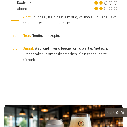
Koolzuur
Alcohol
5,8
Zicht
Goudgeel, klein beetje mistig, vol koolzuur. Redelijk vol
en stabiel wit medium schuim.
5,3
Neus
Moutig, iets zepig.
5,8
Smaak
Wat rond lijkend beetje romig biertje. Niet echt
uitgesproken in smaakkenmerken. Klein zoetje. Korte
afdronk.
03-08-26