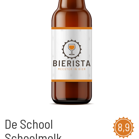
De School
8,9
Schoolmelk