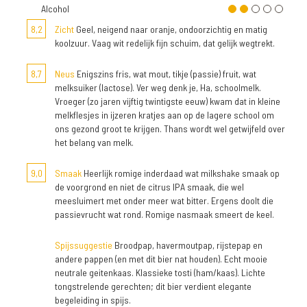
Alcohol
8,2
Zicht
Geel, neigend naar oranje, ondoorzichtig en matig
koolzuur. Vaag wit redelijk fijn schuim, dat gelijk wegtrekt.
8,7
Neus
Enigszins fris, wat mout, tikje (passie) fruit, wat
melksuiker (lactose). Ver weg denk je, Ha, schoolmelk.
Vroeger (zo jaren vijftig twintigste eeuw) kwam dat in kleine
melkflesjes in ijzeren kratjes aan op de lagere school om
ons gezond groot te krijgen. Thans wordt wel getwijfeld over
het belang van melk.
9,0
Smaak
Heerlijk romige inderdaad wat milkshake smaak op
de voorgrond en niet de citrus IPA smaak, die wel
meesluimert met onder meer wat bitter. Ergens doolt die
passievrucht wat rond. Romige nasmaak smeert de keel.
Spijssuggestie
Broodpap, havermoutpap, rijstepap en
andere pappen (en met dit bier nat houden). Echt mooie
neutrale geitenkaas. Klassieke tosti (ham/kaas). Lichte
tongstrelende gerechten; dit bier verdient elegante
begeleiding in spijs.