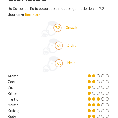
De School Juffie is beoordeeld met een gemiddelde van 7,2
door onze
Bierista's
Smaak
7,2
Zicht
7,5
Neus
7,5
Aroma
Zoet
Zuur
Bitter
Fruitig
Moutig
Kruidig
Body