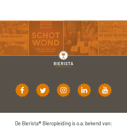
De Bierista® Bieropleiding is o.a. bekend van: