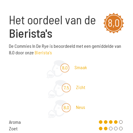
Het oordeel van de
8,0
Bierista's
De Commies In De Rye is beoordeeld met een gemiddelde van
8,0 door onze
Bierista's
Smaak
8,0
Zicht
7,5
Neus
8,0
Aroma
Zoet