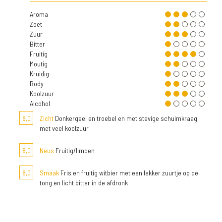
Aroma
Zoet
Zuur
Bitter
Fruitig
Moutig
Kruidig
Body
Koolzuur
Alcohol
8,0
Zicht
Donkergeel en troebel en met stevige schuimkraag
met veel koolzuur
8,0
Neus
Fruitig/limoen
8,0
Smaak
Fris en fruitig witbier met een lekker zuurtje op de
tong en licht bitter in de afdronk