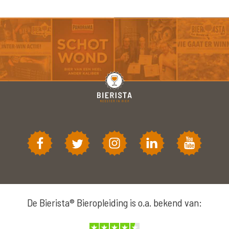
De Bierista® Bieropleiding is o.a. bekend van: