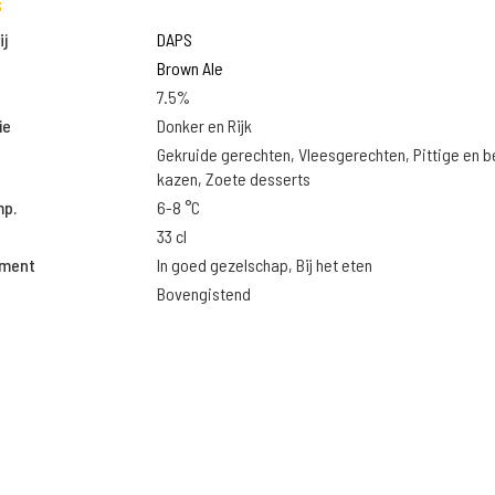
s
j
DAPS
Brown Ale
7.5%
ie
Donker en Rijk
Gekruide gerechten, Vleesgerechten, Pittige en 
kazen, Zoete desserts
mp.
6-8 °C
33 cl
oment
In goed gezelschap, Bij het eten
Bovengistend