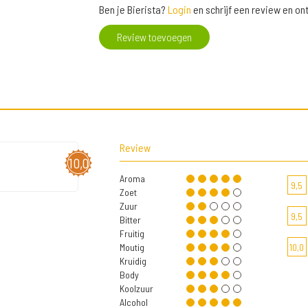
Ben je Bierista?
Login
en schrijf een review en o
Review toevoegen
Review
10,0
Aroma
9,5
Zoet
Zuur
9,5
Bitter
Fruitig
Moutig
10,0
Kruidig
Body
Koolzuur
Alcohol