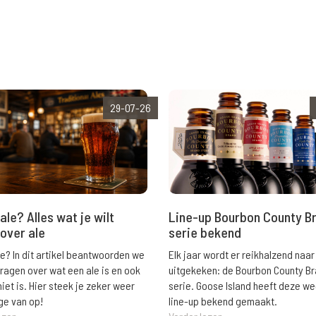
29-07-26
ale? Alles wat je wilt
Line-up Bourbon County B
over ale
serie bekend
le? In dit artikel beantwoorden we
Elk jaar wordt er reikhalzend naar
vragen over wat een ale is en ook
uitgekeken: de Bourbon County B
niet is. Hier steek je zeker weer
serie. Goose Island heeft deze w
ge van op!
line-up bekend gemaakt.