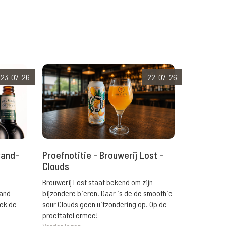
23-07-26
22-07-26
rand-
Proefnotitie - Brouwerij Lost -
Clouds
Brouwerij Lost staat bekend om zijn
rand-
bijzondere bieren. Daar is de de smoothie
eek de
sour Clouds geen uitzondering op. Op de
proeftafel ermee!