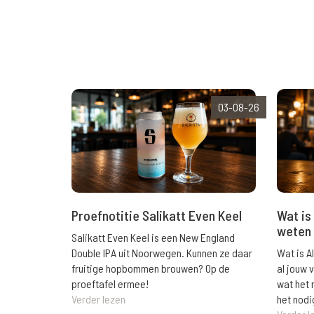
03-08-26
Wat is 
Proefnotitie Salikatt Even Keel
weten 
Salikatt Even Keel is een New England
Wat is A
Double IPA uit Noorwegen. Kunnen ze daar
al jouw 
fruitige hopbommen brouwen? Op de
wat het 
proeftafel ermee!
het nodi
Verder lezen