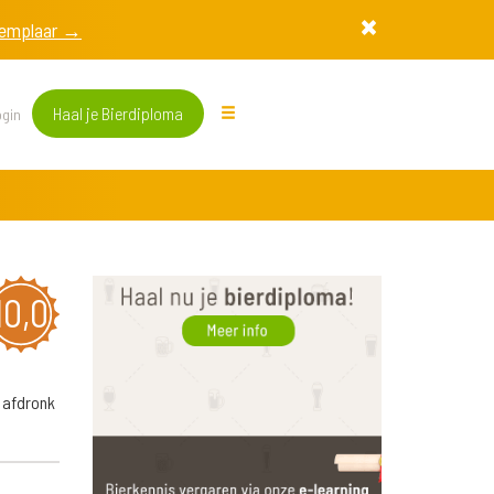
exemplaar →
Haal je Bierdiploma
gin
10,0
 afdronk