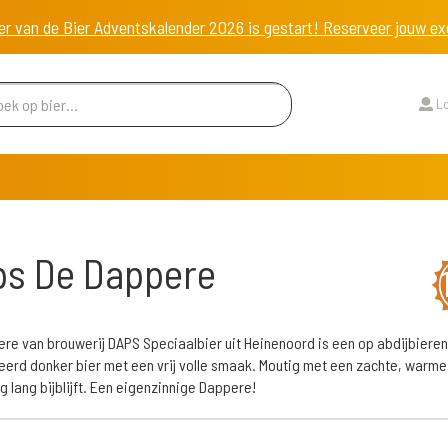
er van de Bier Adventskalender 2026 is gestart! Reserveer jouw 
Lo
ps De Dappere
re van brouwerij DAPS Speciaalbier uit Heinenoord is een op abdijbieren
eerd donker bier met een vrij volle smaak. Moutig met een zachte, warme
g lang bijblijft. Een eigenzinnige Dappere!