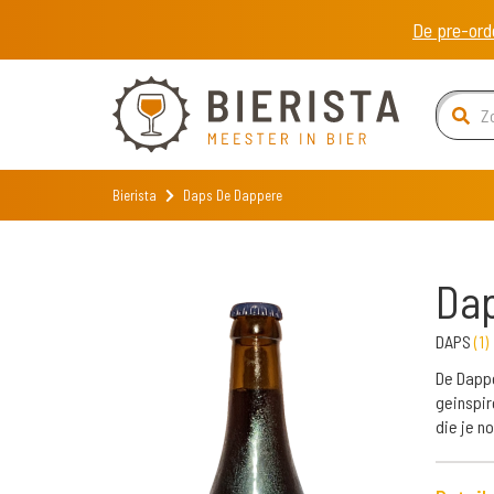
De pre-ord
Bierista
Daps De Dappere
Da
DAPS
(
1
)
De Dappe
geinspir
die je no