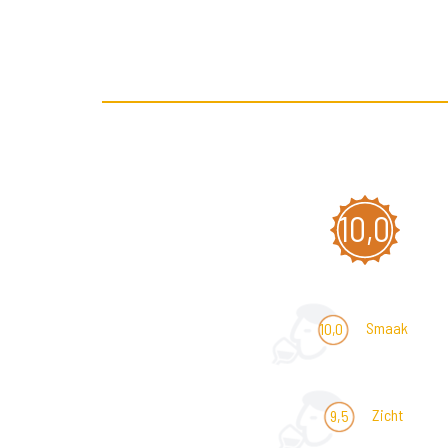
10,0
Smaak
10,0
Zicht
9,5