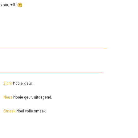
ntvang +10
Zicht
Mooie kleur.
Neus
Mooie geur, uitdagend.
Smaak
Mooi volle smaak.