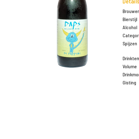
Detail
Brouweri
Bierstijl
Alcohol
Categor
Spijzen
Drinkte
Volume
Drinkm
Gisting