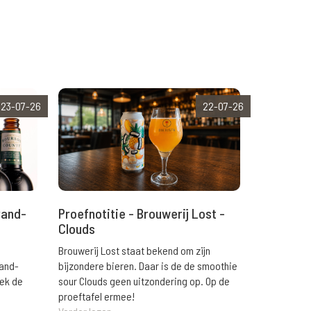
23-07-26
22-07-26
rand-
Proefnotitie - Brouwerij Lost -
Clouds
Brouwerij Lost staat bekend om zijn
rand-
bijzondere bieren. Daar is de de smoothie
eek de
sour Clouds geen uitzondering op. Op de
proeftafel ermee!