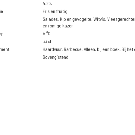
4.9%
ie
Fris en fruitig
Salades, Kip en gevogelte, Witvis, Vleesgerechte
en romige kazen
mp.
5 °C
33 cl
oment
Haardvuur, Barbecue, Alleen, bij een boek, Bij het
Bovengistend