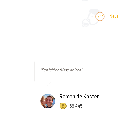
Neus
7,2
"Een lekker frisse weizen"
Ramon de Koster
56.445