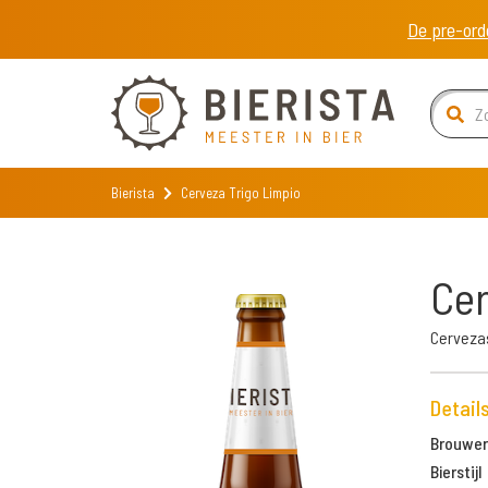
De pre-ord
Bierista
Cerveza Trigo Limpio
Cer
Cerveza
Detail
Brouweri
Bierstijl