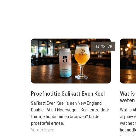
03-08-26
Wat is 
Proefnotitie Salikatt Even Keel
weten 
Salikatt Even Keel is een New England
Wat is A
Double IPA uit Noorwegen. Kunnen ze daar
al jouw 
fruitige hopbommen brouwen? Op de
wat het 
proeftafel ermee!
het nodi
Verder lezen