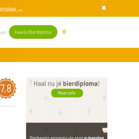
exemplaar →
Haal je Bierdiploma
gin
7,8