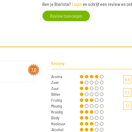
Ben je Bierista?
Login
en schrijf een review en o
Review toevoegen
Review
7,8
Aroma
6,9
Zoet
Zuur
7,2
Bitter
Fruitig
Moutig
7,1
Kruidig
Body
Koolzuur
Alcohol