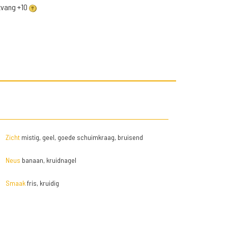
ntvang +10
Zicht
mistig, geel, goede schuimkraag, bruisend
Neus
banaan, kruidnagel
Smaak
fris, kruidig