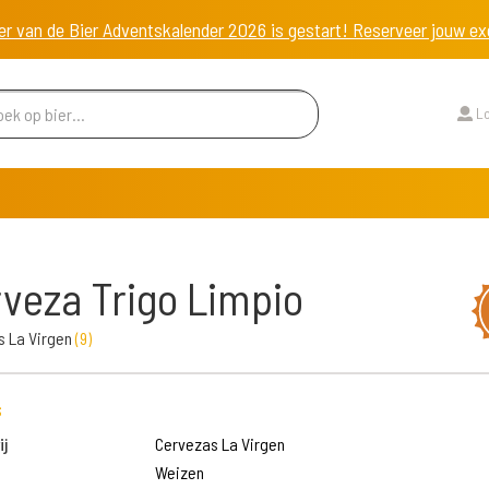
er van de Bier Adventskalender 2026 is gestart! Reserveer jouw 
Lo
veza Trigo Limpio
s La Virgen
(
9
)
s
j
Cervezas La Virgen
Weizen