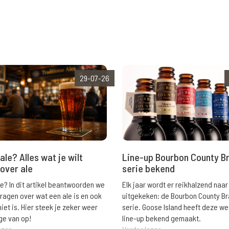
29-07-26
ale? Alles wat je wilt
Line-up Bourbon County B
over ale
serie bekend
le? In dit artikel beantwoorden we
Elk jaar wordt er reikhalzend naar
vragen over wat een ale is en ook
uitgekeken: de Bourbon County B
niet is. Hier steek je zeker weer
serie. Goose Island heeft deze w
ge van op!
line-up bekend gemaakt.