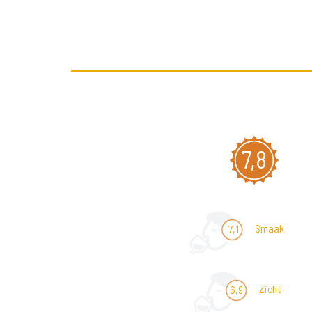
7,8
Smaak
7,1
Zicht
6,9