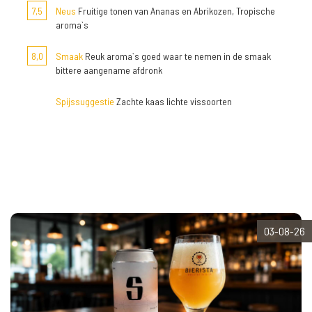
7,5
Neus
Fruitige tonen van Ananas en Abrikozen, Tropische
aroma`s
8,0
Smaak
Reuk aroma`s goed waar te nemen in de smaak
bittere aangename afdronk
Spijssuggestie
Zachte kaas lichte vissoorten
03-08-26