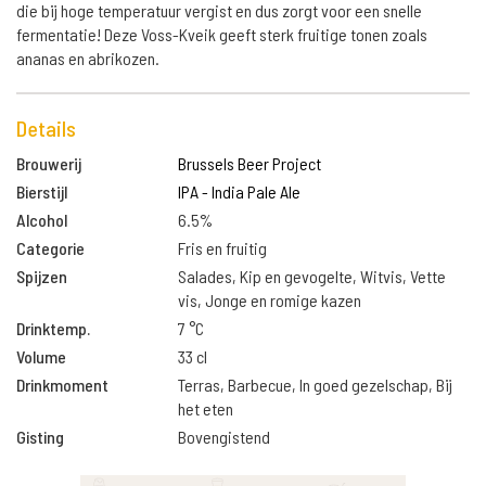
die bij hoge temperatuur vergist en dus zorgt voor een snelle
fermentatie! Deze Voss-Kveik geeft sterk fruitige tonen zoals
ananas en abrikozen.
Details
Brouwerij
Brussels Beer Project
Bierstijl
IPA - India Pale Ale
Alcohol
6.5%
Categorie
Fris en fruitig
Spijzen
Salades, Kip en gevogelte, Witvis, Vette
vis, Jonge en romige kazen
Drinktemp.
7 °C
Volume
33 cl
Drinkmoment
Terras, Barbecue, In goed gezelschap, Bij
het eten
Gisting
Bovengistend