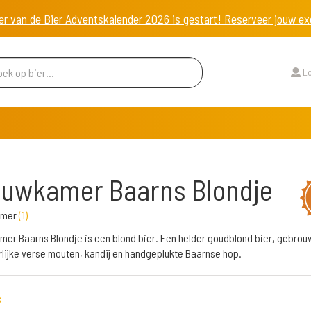
er van de Bier Adventskalender 2026 is gestart! Reserveer jouw 
Lo
ouwkamer Baarns Blondje
amer
(
1
)
er Baarns Blondje is een blond bier. Een helder goudblond bier, gebro
lijke verse mouten, kandij en handgeplukte Baarnse hop.
s