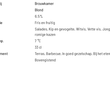
j
Brouwkamer
Blond
6.5%
ie
Fris en fruitig
Salades, Kip en gevogelte, Witvis, Vette vis, Jon
romige kazen
mp.
7 °C
33 cl
oment
Terras, Barbecue, In goed gezelschap, Bij het ete
Bovengistend