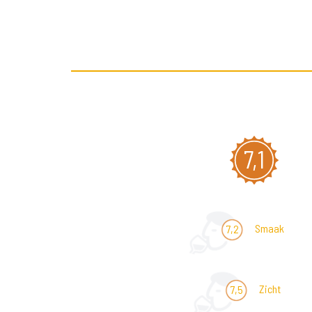
7,1
Smaak
7,2
Zicht
7,5