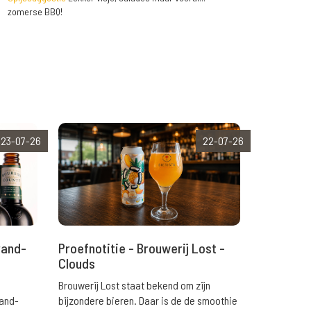
zomerse BBQ!
23-07-26
22-07-26
rand-
Proefnotitie - Brouwerij Lost -
Clouds
Brouwerij Lost staat bekend om zijn
rand-
bijzondere bieren. Daar is de de smoothie