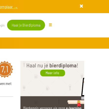
exemplaar →
Haal je Bierdiploma
gin
7,1
uwen met