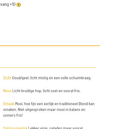
ntvang +10
Zicht
Goud/geel, licht mistig en een volle schuimkraag.
Neus
Licht kruidige hop, licht zoet en vooral fris.
Smaak
Mooi, hoe fijn een eerlijk en traditioneel Blond kan
smaken. Niet uitgesproken maar mooi in balans en
zomers fris!
Spijssuggestie
Lekker visje, salades maar vooral...