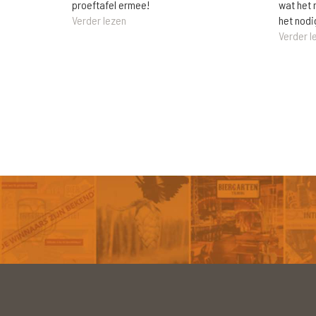
wat het 
proeftafel ermee!
het nodi
Verder lezen
Verder l