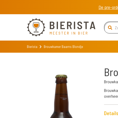
De pre-ord
Bierista
Brouwkamer Baarns Blondje
Br
Brouwk
Brouwkam
overheer
Detail