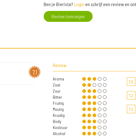
Ben je Bierista?
Login
en schrijf een review en o
Review toevoegen
Review
7,1
Aroma
7,5
Zoet
Zuur
7,2
Bitter
Fruitig
Moutig
7,2
Kruidig
Body
Koolzuur
Alcohol