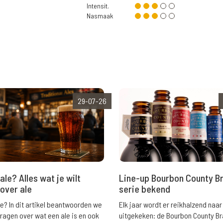
Intensit.
Nasmaak
29-07-26
ale? Alles wat je wilt
Line-up Bourbon County B
over ale
serie bekend
le? In dit artikel beantwoorden we
Elk jaar wordt er reikhalzend naar
vragen over wat een ale is en ook
uitgekeken: de Bourbon County B