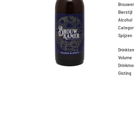
Brouweri
Bierstijl
Alcohol
Categor
Spijzen
Drinkte
Volume
Drinkm
Gisting