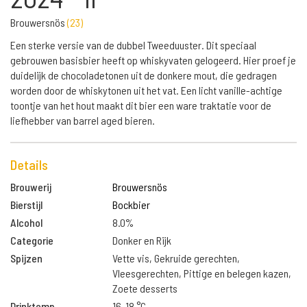
Brouwersnös
(
23
)
Een sterke versie van de dubbel Tweeduuster. Dit speciaal
gebrouwen basisbier heeft op whiskyvaten gelogeerd. Hier proef je
duidelijk de chocoladetonen uit de donkere mout, die gedragen
worden door de whiskytonen uit het vat. Een licht vanille-achtige
toontje van het hout maakt dit bier een ware traktatie voor de
liefhebber van barrel aged bieren.
Details
Brouwerij
Brouwersnös
Bierstijl
Bockbier
Alcohol
8.0%
Categorie
Donker en Rijk
Spijzen
Vette vis, Gekruide gerechten,
Vleesgerechten, Pittige en belegen kazen,
Zoete desserts
Drinktemp.
16-18 °C