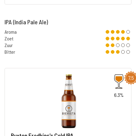
IPA (India Pale Ale)
Aroma
Zoet
Zuur
Bitter
7,5
6.3%
Buxton Fredkins's Cold IPA