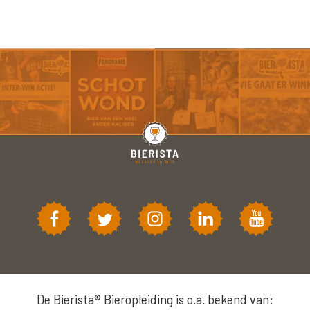
De Bierista® Bieropleiding is o.a. bekend van: