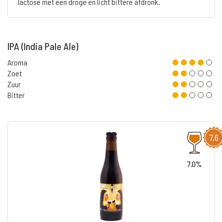
lactose met een droge en licht bittere afdronk.
IPA (India Pale Ale)
Aroma
Zoet
Zuur
Bitter
7,6
7.0%