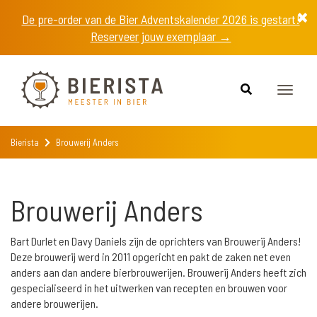
De pre-order van de Bier Adventskalender 2026 is gestart!
Reserveer jouw exemplaar →
Toggle
naviga
Bierista
Brouwerij Anders
Brouwerij Anders
Bart Durlet en Davy Daniels zijn de oprichters van Brouwerij Anders!
Deze brouwerij werd in 2011 opgericht en pakt de zaken net even
anders aan dan andere bierbrouwerijen. Brouwerij Anders heeft zich
gespecialiseerd in het uitwerken van recepten en brouwen voor
andere brouwerijen.