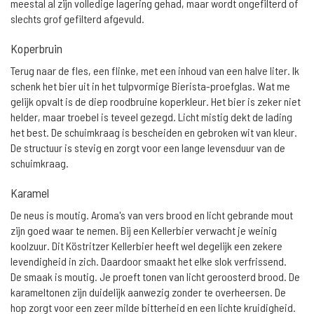
meestal al zijn volledige lagering gehad, maar wordt ongefilterd of
slechts grof gefilterd afgevuld.
Koperbruin
Terug naar de fles, een flinke, met een inhoud van een halve liter. Ik
schenk het bier uit in het tulpvormige Bierista-proefglas. Wat me
gelijk opvalt is de diep roodbruine koperkleur. Het bier is zeker niet
helder, maar troebel is teveel gezegd. Licht mistig dekt de lading
het best. De schuimkraag is bescheiden en gebroken wit van kleur.
De structuur is stevig en zorgt voor een lange levensduur van de
schuimkraag.
Karamel
De neus is moutig. Aroma's van vers brood en licht gebrande mout
zijn goed waar te nemen. Bij een Kellerbier verwacht je weinig
koolzuur. Dit Köstritzer Kellerbier heeft wel degelijk een zekere
levendigheid in zich. Daardoor smaakt het elke slok verfrissend.
De smaak is moutig. Je proeft tonen van licht geroosterd brood. De
karameltonen zijn duidelijk aanwezig zonder te overheersen. De
hop zorgt voor een zeer milde bitterheid en een lichte kruidigheid.