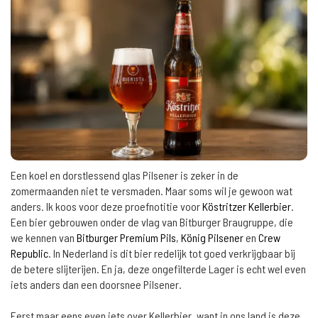
Een koel en dorstlessend glas Pilsener is zeker in de
zomermaanden niet te versmaden. Maar soms wil je gewoon wat
anders. Ik koos voor deze proefnotitie voor
Köstritzer Kellerbier
.
Een bier gebrouwen onder de vlag van Bitburger Braugruppe, die
we kennen van
Bitburger Premium Pils
,
König Pilsener
en
Crew
Republic
. In Nederland is dit bier redelijk tot goed verkrijgbaar bij
de betere slijterijen. En ja, deze ongefilterde Lager is echt wel even
iets anders dan een doorsnee Pilsener.
Eerst maar eens even iets over Kellerbier, want in ons land is deze