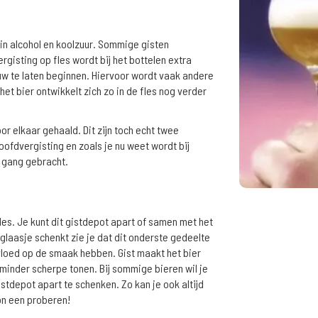
 in alcohol en koolzuur. Sommige gisten
gisting op fles wordt bij het bottelen extra
w te laten beginnen. Hiervoor wordt vaak andere
et bier ontwikkelt zich zo in de fles nog verder
oor elkaar gehaald. Dit zijn toch echt twee
oofdvergisting en zoals je nu weet wordt bij
p gang gebracht.
les. Je kunt dit gistdepot apart of samen met het
glaasje schenkt zie je dat dit onderste gedeelte
nvloed op de smaak hebben. Gist maakt het bier
minder scherpe tonen. Bij sommige bieren wil je
gistdepot apart te schenken. Zo kan je ook altijd
on een proberen!