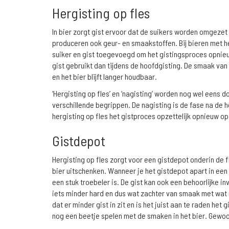
Hergisting op fles
In bier zorgt gist ervoor dat de suikers worden omgezet
produceren ook geur- en smaakstoffen. Bij bieren met her
suiker en gist toegevoegd om het gistingsproces opnieu
gist gebruikt dan tijdens de hoofdgisting. De smaak van h
en het bier blijft langer houdbaar.
‘Hergisting op fles’ en ‘nagisting’ worden nog wel eens d
verschillende begrippen. De nagisting is de fase na de h
hergisting op fles het gistproces opzettelijk opnieuw o
Gistdepot
Hergisting op fles zorgt voor een gistdepot onderin de f
bier uitschenken. Wanneer je het gistdepot apart in een 
een stuk troebeler is. De gist kan ook een behoorlijke i
iets minder hard en dus wat zachter van smaak met wat 
dat er minder gist in zit en is het juist aan te raden het 
nog een beetje spelen met de smaken in het bier. Gewo