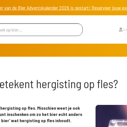
er van de Bier Adventskalender 2026 is gestart! Reserveer jouw 
Lo
betekent hergisting op fles?
hergisting op fles. Misschien weet je ook
kunt inschenken om zo het bier echt anders
 bier’ wat hergisting op fles inhoudt.