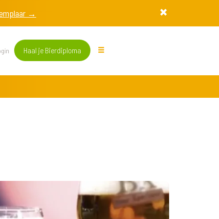
exemplaar →
Haal je Bierdiploma
gin