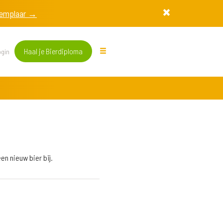
exemplaar →
Haal je Bierdiploma
gin
en nieuw bier bij.