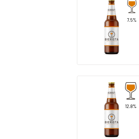
7.5%
12.8%