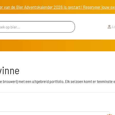
er van de Bier Adventskalender 2026 is gestart! Reserveer jouw 
Lo
vinne
ve brouwerij met een uitgebreid portfolio. Elk seizoen komt er tenminste e