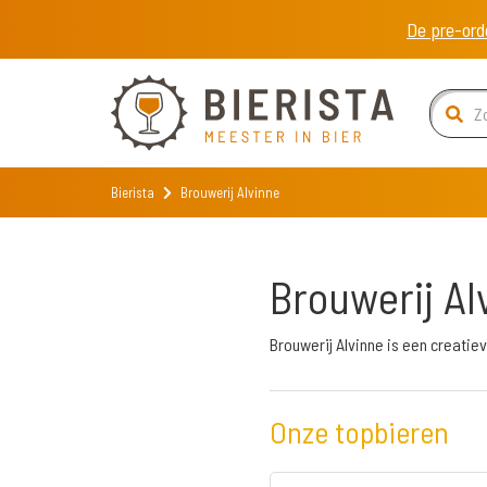
De pre-ord
Bierista
Brouwerij Alvinne
Brouwerij Al
Brouwerij Alvinne is een creatie
Onze topbieren