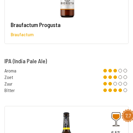
Braufactum Progusta
Braufactum
IPA (India Pale Ale)
Aroma
Zoet
Zuur
Bitter
7,7
6.5%