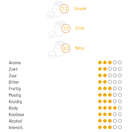
Smaak
7,3
Zicht
7,5
Neus
8,3
Aroma
Zoet
Zuur
Bitter
Fruitig
Moutig
Kruidig
Body
Koolzuur
Alcohol
Intensit.