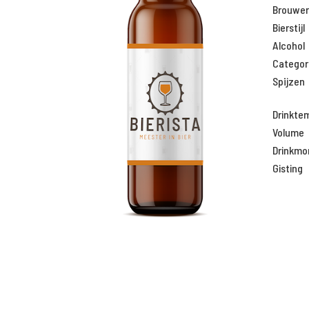
Brouweri
Bierstijl
Alcohol
Categor
Spijzen
Drinkte
Volume
Drinkm
Gisting