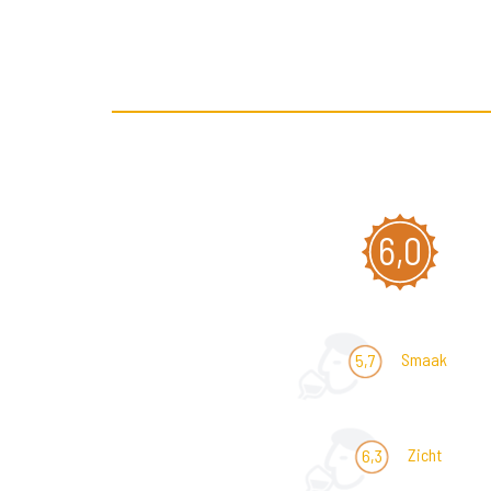
6,0
Smaak
5,7
Zicht
6,3