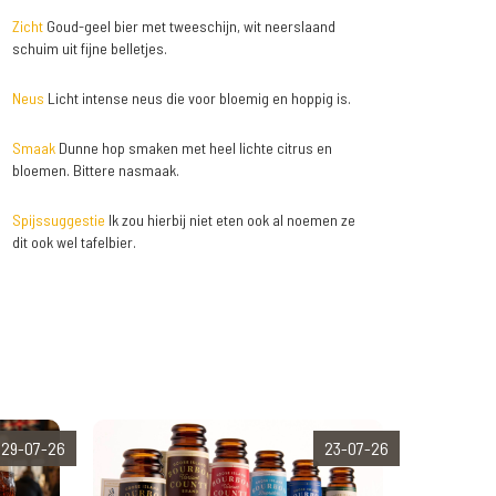
Zicht
Goud-geel bier met tweeschijn, wit neerslaand
schuim uit fijne belletjes.
Neus
Licht intense neus die voor bloemig en hoppig is.
Smaak
Dunne hop smaken met heel lichte citrus en
bloemen. Bittere nasmaak.
Spijssuggestie
Ik zou hierbij niet eten ook al noemen ze
dit ook wel tafelbier.
29-07-26
23-07-26