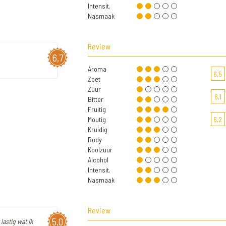
Intensit.
Nasmaak
Review
6,7
Aroma
6,5
Zoet
Zuur
6,1
Bitter
Fruitig
Moutig
6,2
Kruidig
Body
Koolzuur
Alcohol
Intensit.
Nasmaak
Review
5,0
lastig wat ik