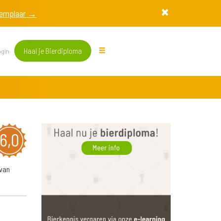
exemplaar →
Haal je Bierdiploma
gin
6,0
 van