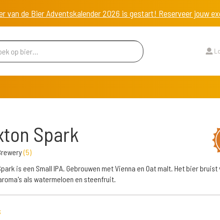
er van de Bier Adventskalender 2026 is gestart! Reserveer jouw 
Lo
xton Spark
 Brewery
(
5
)
Spark is een Small IPA. Gebrouwen met Vienna en Oat malt. Het bier bruist
 aroma's als watermeloen en steenfruit.
s