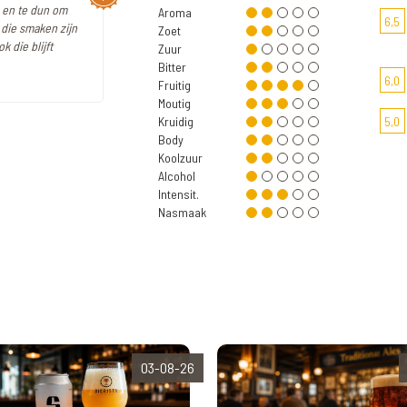
r en te dun om
Aroma
6,5
die smaken zijn
Zoet
 die blijft
Zuur
Bitter
6,0
Fruitig
Moutig
Kruidig
5,0
Body
Koolzuur
Alcohol
Intensit.
Nasmaak
03-08-26