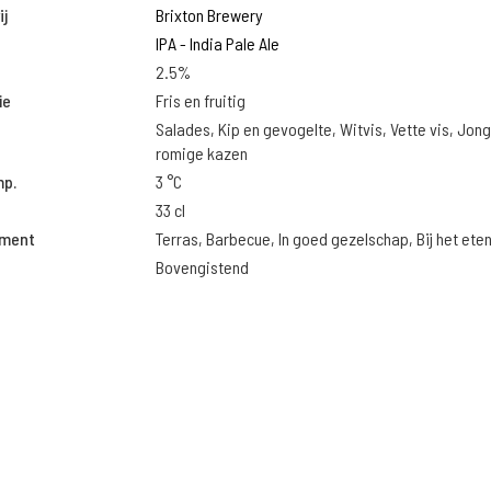
j
Brixton Brewery
IPA - India Pale Ale
2.5%
ie
Fris en fruitig
Salades, Kip en gevogelte, Witvis, Vette vis, Jon
romige kazen
mp.
3 °C
33 cl
oment
Terras, Barbecue, In goed gezelschap, Bij het ete
Bovengistend