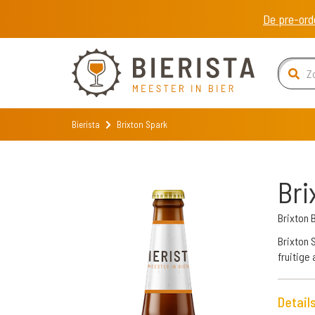
De pre-ord
Bierista
Brixton Spark
Bri
Brixton
Brixton 
fruitige
Detail