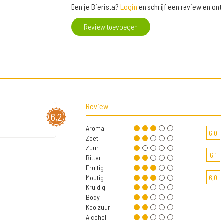
Ben je Bierista?
Login
en schrijf een review en o
Review toevoegen
Review
6,2
Aroma
6,0
Zoet
Zuur
6,1
Bitter
Fruitig
Moutig
6,0
Kruidig
Body
Koolzuur
Alcohol