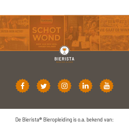
De Bierista® Bieropleiding is o.a. bekend van: