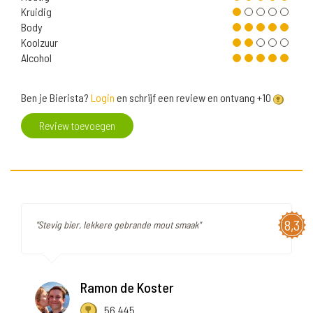
Kruidig
Body
Koolzuur
Alcohol
Ben je Bierista?
Login
en schrijf een review en ontvang +10
Review toevoegen
8,3
"Stevig bier, lekkere gebrande mout smaak"
Ramon de Koster
56.445