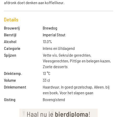
afdronk doet denken aan koffielikeur.
Details
Brouwerij
Brewdog
Bierstijl
Imperial Stout
Alcohol
13.0%
Categorie
Intens en Uitdagend
Spijzen
Vette vis, Gekruide gerechten,
Vleesgerechten, Pittige en belegen kazen,
Zoete desserts
Drinktemp.
13 °C
Volume
33 cl
Drinkmoment
Haardvuur, In goed gezelschap, Alleen, bij
een boek, Voor het slapen gaan
Gisting
Bovengistend