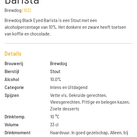
Brewdog
(
103
)
Brewdog Black Eyed Barista is een Stout met een
alcoholpercentage van 10%. Het donkere en zware heeft toetsen
van koffie en chocolade.
Details
Brouwerij
Brewdog
Bierstijl
Stout
Alcohol
10.0%
Categorie
Intens en Uitdagend
Spijzen
Vette vis, Gekruide gerechten,
Vleesgerechten, Pittige en belegen kazen,
Zoete desserts
Drinktemp.
10 °C
Volume
33 cl
Drinkmoment
Haardvuur, In goed gezelschap, Alleen, bij