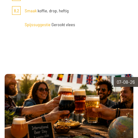
8,2
Smaak
koffie, drop, heftig
Spijssuggestie
Gerookt vlees
07-08-26