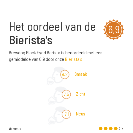
Het oordeel van de
6,9
Bierista's
Brewdog Black Eyed Barista is beoordeeld met een
gemiddelde van 6,9 door onze
Bierista's
Smaak
8,2
Zicht
7,5
Neus
7,1
Aroma