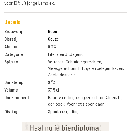
voor 10% uit jonge Lambiek.
Details
Brouwerij
Boon
Bierstijl
Geuze
Alcohol
9.0%
Categorie
Intens en Uitdagend
Spijzen
Vette vis, Gekruide gerechten,
Vleesgerechten, Pittige en belegen kazen,
Zoete desserts
Drinktemp.
9 °C
Volume
37,5 cl
Drinkmoment
Haardvuur, In goed gezelschap, Alleen, bij
een boek, Voor het slapen gaan
Gisting
Spontane gisting