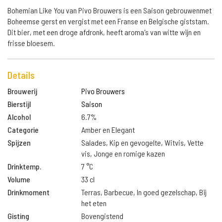
Bohemian Like You van Pivo Brouwers is een Saison gebrouwenmet
Boheemse gerst en vergist met een Franse en Belgische giststam.
Dit bier, met een droge afdronk, heeft aroma's van witte wijn en
frisse bloesem.
Details
Brouwerij
Pivo Brouwers
Bierstijl
Saison
Alcohol
6.7%
Categorie
Amber en Elegant
Spijzen
Salades, Kip en gevogelte, Witvis, Vette
vis, Jonge en romige kazen
Drinktemp.
7 °C
Volume
33 cl
Drinkmoment
Terras, Barbecue, In goed gezelschap, Bij
het eten
Gisting
Bovengistend