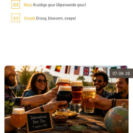
8,8
Neus
Kruidige geur (Alpenweide geur)
9,0
Smaak
Droog, bloesem, soepel
07-08-26