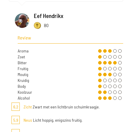
Eef Hendrikx
80
Review
Aroma
Zoet
Bitter
Fruitig
Moutig
Kruidig
Body
Koolzuur
Alcohol
6,2
Zicht
Zwart met een lichtbruin schuimkraagje.
5,9
Neus
Licht hoppig, enigszins fruitig.