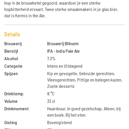
hop in de brouwketel gegooid, waardoor je een sterke
hopbitterheid ervaart. Twee sterke smaakmakers in je glas bier,
dat is Kermis in the Ale.
Details
Brouwerij
Brouwerij Bliksem
Bierstijl
IPA - India Pale Ale
Alcohol
7.3%
Categorie
Intens en Uitdagend
Spijzen
Kip en gevogelte, Gekruide gerechten,
Vleesgerechten, Pittige en belegen kazen,
Zoete desserts
Drinktemp.
8 °C
Volume
33 cl
Drinkmoment
Haardvuur, In goed gezelschap, Alleen, bij
een boek, Bij het eten
Gisting
Bovengistend