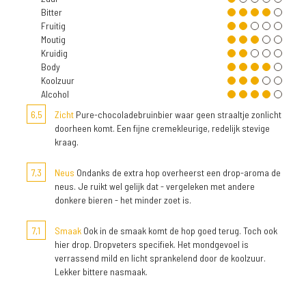
Bitter
Fruitig
Moutig
Kruidig
Body
Koolzuur
Alcohol
6,5
Zicht
Pure-chocoladebruinbier waar geen straaltje zonlicht
doorheen komt. Een fijne cremekleurige, redelijk stevige
kraag.
7,3
Neus
Ondanks de extra hop overheerst een drop-aroma de
neus. Je ruikt wel gelijk dat - vergeleken met andere
donkere bieren - het minder zoet is.
7,1
Smaak
Ook in de smaak komt de hop goed terug. Toch ook
hier drop. Dropveters specifiek. Het mondgevoel is
verrassend mild en licht sprankelend door de koolzuur.
Lekker bittere nasmaak.