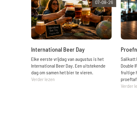
07-08-26
International Beer Day
Proefn
Elke eerste vrijdag van augustus is het
Salikatt
International Beer Day. Een uitstekende
Double I
dag om samen het bier te vieren.
fruitig
Verder lezen
proeftaf
Verder l