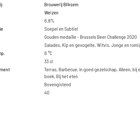
j
Brouwerij Bliksem
Weizen
6.8%
ie
Soepel en Subtiel
Gouden medaille - Brussels Beer Challenge 2020
Salades, Kip en gevogelte, Witvis, Jonge en rom
mp.
6 °C
33 cl
oment
Terras, Barbecue, In goed gezelschap, Alleen, bij 
boek, Bij het eten
Bovengistend
40