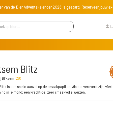
er van de Bier Adventskalender 2026 is gestart! Reserveer jouw 
Lo
ksem Blitz
j Bliksem
(
26
)
litz is een snelle aanval op de smaakpapillen. Als die veroverd zijn, viert 
ing in je mond; een krachtige, zeer smaakvolle Weizen.
s