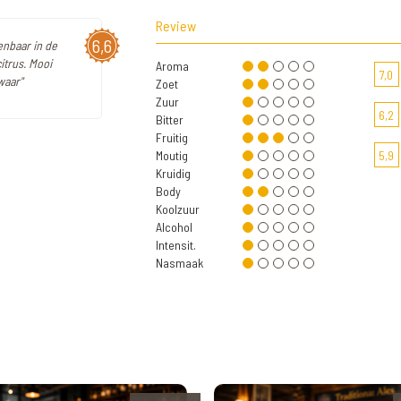
Review
6,6
enbaar in de
itrus. Mooi
Aroma
7,0
waar"
Zoet
Zuur
6,2
Bitter
Fruitig
Moutig
5,9
Kruidig
Body
Koolzuur
Alcohol
Intensit.
Nasmaak