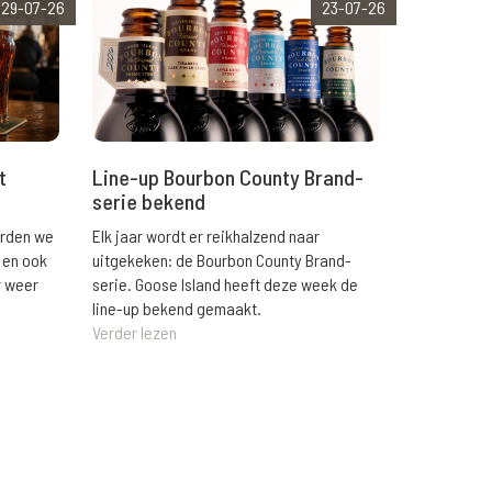
29-07-26
23-07-26
t
Line-up Bourbon County Brand-
serie bekend
orden we
Elk jaar wordt er reikhalzend naar
 en ook
uitgekeken: de Bourbon County Brand-
r weer
serie. Goose Island heeft deze week de
line-up bekend gemaakt.
Verder lezen