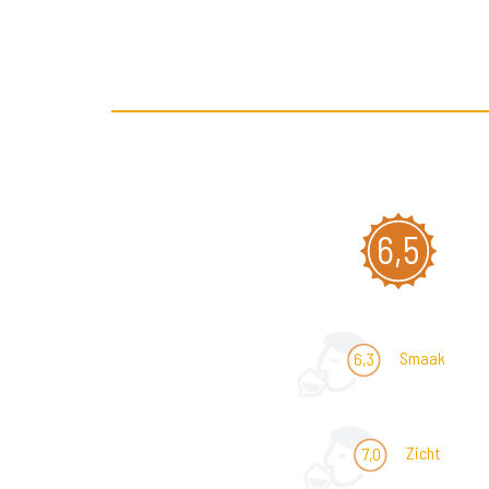
6,5
Smaak
6,3
Zicht
7,0