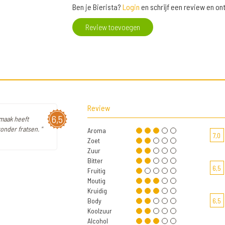
Ben je Bierista?
Login
en schrijf een review en o
Review toevoegen
Review
6,5
smaak heeft
nder fratsen. "
Aroma
7,0
Zoet
Zuur
Bitter
6,5
Fruitig
Moutig
Kruidig
Body
6,5
Koolzuur
Alcohol