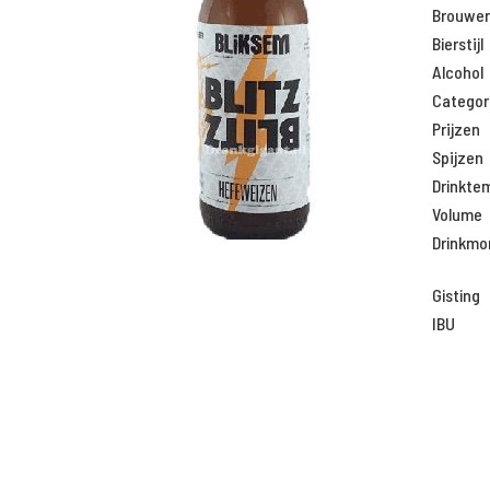
Brouweri
Bierstijl
Alcohol
Categor
Prijzen
Spijzen
Drinkte
Volume
Drinkm
Gisting
IBU