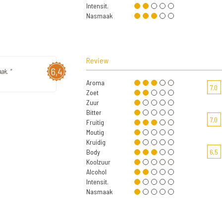
Intensit.
Nasmaak
Review
6,4
k. "
Aroma
7,0
Zoet
Zuur
Bitter
7,0
Fruitig
Moutig
Kruidig
Body
6,5
Koolzuur
Alcohol
Intensit.
Nasmaak