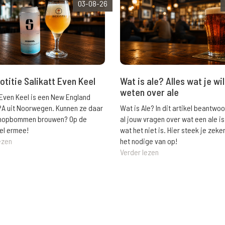
03-08-26
Wat is ale? Alles wat je wil
otitie Salikatt Even Keel
weten over ale
 Even Keel is een New England
Wat is Ale? In dit artikel beantwo
PA uit Noorwegen. Kunnen ze daar
al jouw vragen over wat een ale is
e hopbommen brouwen? Op de
wat het niet is. Hier steek je zeke
el ermee!
het nodige van op!
ezen
Verder lezen