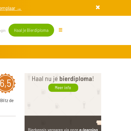
exemplaar →
Haal je Bierdiploma
gin
6,5
Blitz de