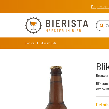
De pre-ord
Bierista
Bliksem Blitz
Bli
Brouweri
Bliksem B
overwinn
Detail