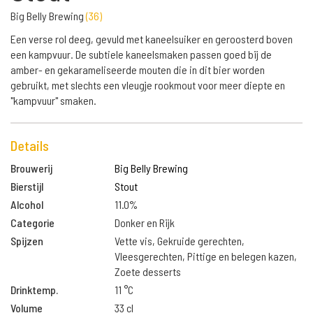
Big Belly Brewing
(
36
)
Een verse rol deeg, gevuld met kaneelsuiker en geroosterd boven
een kampvuur. De subtiele kaneelsmaken passen goed bij de
amber- en gekarameliseerde mouten die in dit bier worden
gebruikt, met slechts een vleugje rookmout voor meer diepte en
"kampvuur" smaken.
Details
Brouwerij
Big Belly Brewing
Bierstijl
Stout
Alcohol
11.0%
Categorie
Donker en Rijk
Spijzen
Vette vis, Gekruide gerechten,
Vleesgerechten, Pittige en belegen kazen,
Zoete desserts
Drinktemp.
11 °C
Volume
33 cl