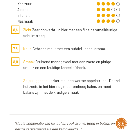
Koolzuur
Alcohol
Intensit.
Nasmaak
8,4
Zicht
Zeer donkerbruin bier met een fijne caramelkleurige
schuimkraag.
7,8
Neus
Gebrand mout met een subtiel kaneel aroma.
8,0
Smaak
Bruisend mondgevoel met een zoete en pittige
smaak en een kruidige kaneel afdronk.
Spijssuggestie
Lekker met een warme appelstrudel. Dat zal
het zoete in het bier nog meer omhoog halen, en mooi in
balans zijn met de kruidige smaak.
8,6
"Mooie combinatie van kaneel en rook aroma. Goed in balans en
net zo verwarmend als een kampvuurtje. "