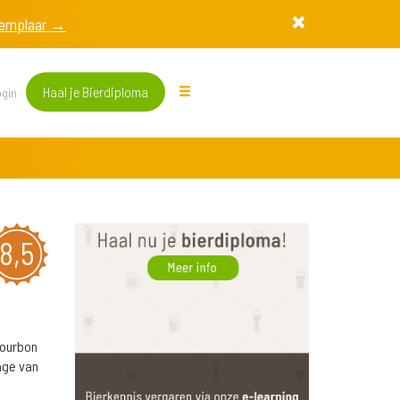
exemplaar →
Haal je Bierdiploma
gin
8,5
 bourbon
age van