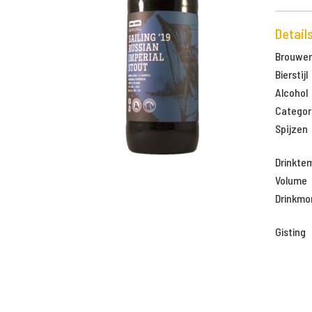
Detail
Brouweri
Bierstijl
Alcohol
Categor
Spijzen
Drinkte
Volume
Drinkm
Gisting