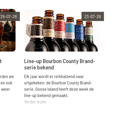
29-07-26
23-07-26
t
Line-up Bourbon County Brand-
serie bekend
orden we
Elk jaar wordt er reikhalzend naar
 en ook
uitgekeken: de Bourbon County Brand-
r weer
serie. Goose Island heeft deze week de
line-up bekend gemaakt.
Verder lezen