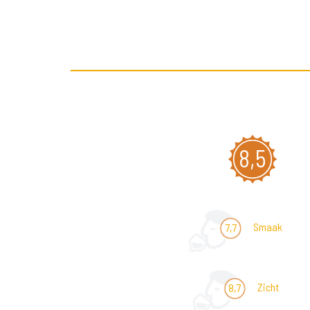
8,5
Smaak
7,7
Zicht
8,7