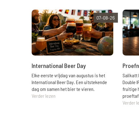
07-08-26
International Beer Day
Proefn
Elke eerste vrijdag van augustus is het
Salikatt
International Beer Day. Een uitstekende
Double I
dag om samen het bier te vieren.
fruitig
Verder lezen
proeftaf
Verder l