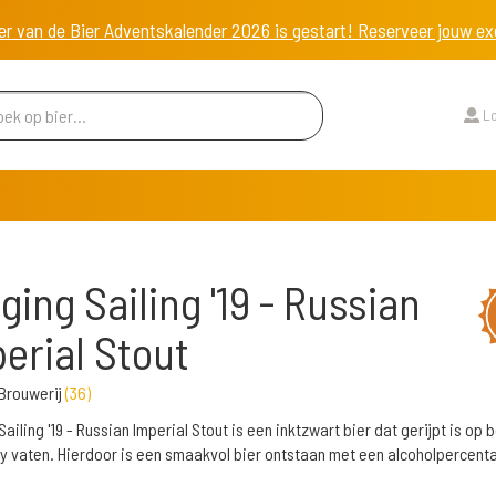
er van de Bier Adventskalender 2026 is gestart! Reserveer jouw 
Lo
ging Sailing '19 - Russian
erial Stout
Brouwerij
(
36
)
ailing '19 - Russian Imperial Stout is een inktzwart bier dat gerijpt is op
y vaten. Hierdoor is een smaakvol bier ontstaan met een alcoholpercent