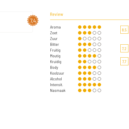
Review
7,4
Aroma
8,5
Zoet
Zuur
Bitter
7,2
Fruitig
Moutig
Kruidig
7,7
Body
Koolzuur
Alcohol
Intensit.
Nasmaak