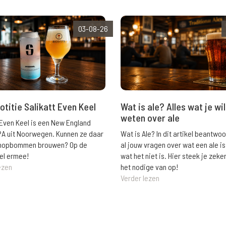
03-08-26
Wat is ale? Alles wat je wil
otitie Salikatt Even Keel
weten over ale
 Even Keel is een New England
Wat is Ale? In dit artikel beantwo
PA uit Noorwegen. Kunnen ze daar
al jouw vragen over wat een ale is
e hopbommen brouwen? Op de
wat het niet is. Hier steek je zeke
el ermee!
het nodige van op!
ezen
Verder lezen