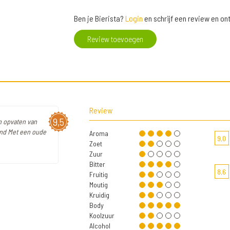
Ben je Bierista?
Login
en schrijf een review en o
Review toevoegen
Review
9,5
n opvaten van
ond Met een oude
Aroma
9,0
Zoet
Zuur
Bitter
8,6
Fruitig
Moutig
Kruidig
Body
Koolzuur
Alcohol