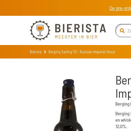
De pre-ord
Bierista
Berging Sailing '19 - Russian Imperial Stout
Ber
Imp
Berging 
Berging S
en whisk
12,0%.