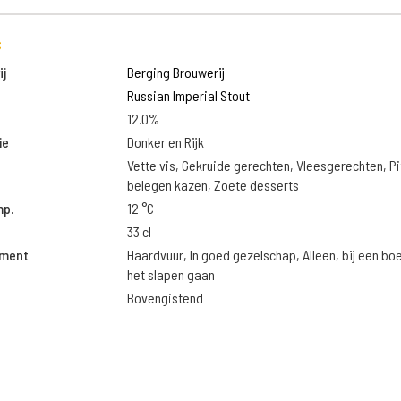
s
j
Berging Brouwerij
Russian Imperial Stout
12.0%
ie
Donker en Rijk
Vette vis, Gekruide gerechten, Vleesgerechten, Pi
belegen kazen, Zoete desserts
mp.
12 °C
33 cl
oment
Haardvuur, In goed gezelschap, Alleen, bij een bo
het slapen gaan
Bovengistend