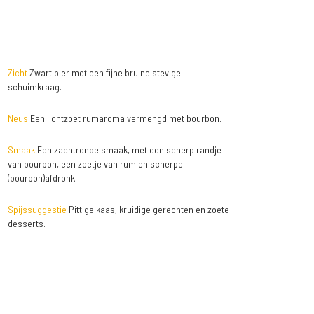
Zicht
Zwart bier met een fijne bruine stevige
schuimkraag.
Neus
Een lichtzoet rumaroma vermengd met bourbon.
Smaak
Een zachtronde smaak, met een scherp randje
van bourbon, een zoetje van rum en scherpe
(bourbon)afdronk.
Spijssuggestie
Pittige kaas, kruidige gerechten en zoete
desserts.