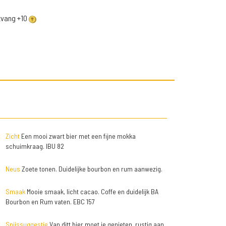
ntvang +10
Zicht
Een mooi zwart bier met een fijne mokka
schuimkraag. IBU 82
Neus
Zoete tonen. Duidelijke bourbon en rum aanwezig.
Smaak
Mooie smaak, licht cacao. Coffe en duidelijk BA
Bourbon en Rum vaten. EBC 157
Spijssuggestie
Van ditt bier moet je genieten, rustig aan.