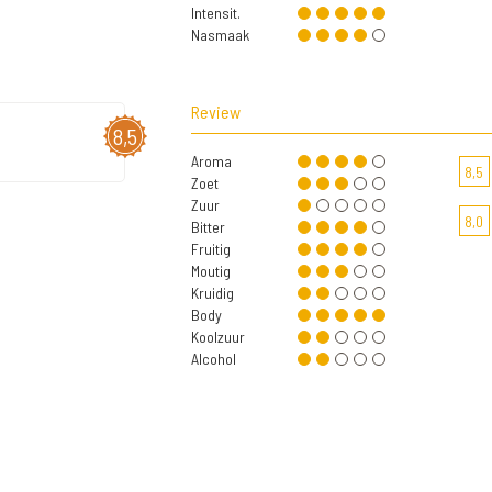
Intensit.
Nasmaak
Review
8,5
Aroma
8,5
Zoet
Zuur
8,0
Bitter
Fruitig
Moutig
Kruidig
Body
Koolzuur
Alcohol