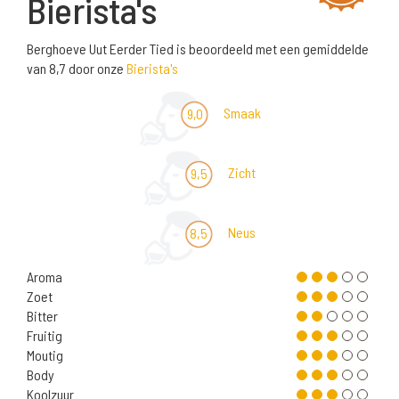
Bierista's
Berghoeve Uut Eerder Tied is beoordeeld met een gemiddelde
van 8,7 door onze
Bierista's
Smaak
9,0
Zicht
9,5
Neus
8,5
Aroma
Zoet
Bitter
Fruitig
Moutig
Body
Koolzuur