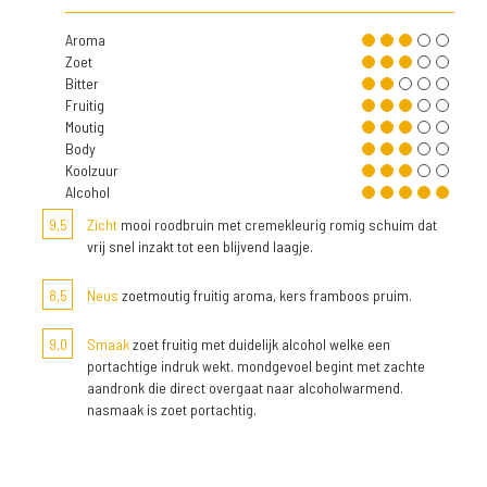
Aroma
Zoet
Bitter
Fruitig
Moutig
Body
Koolzuur
Alcohol
9,5
Zicht
mooi roodbruin met cremekleurig romig schuim dat
vrij snel inzakt tot een blijvend laagje.
8,5
Neus
zoetmoutig fruitig aroma, kers framboos pruim.
9,0
Smaak
zoet fruitig met duidelijk alcohol welke een
portachtige indruk wekt. mondgevoel begint met zachte
aandronk die direct overgaat naar alcoholwarmend.
nasmaak is zoet portachtig.